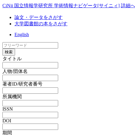
CiNii 国立情報学研究所 学術情報ナビゲータ[サイニィ]
詳細
論文・データをさがす
大学図書館の本をさがす
English
検索
タイトル
人物/団体名
著者ID/研究者番号
所属機関
ISSN
DOI
期間