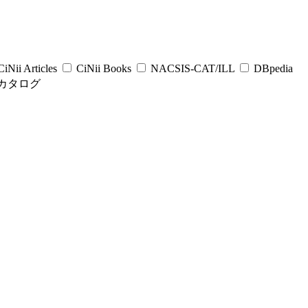
iNii Articles
CiNii Books
NACSIS-CAT/ILL
DBpedia
カタログ