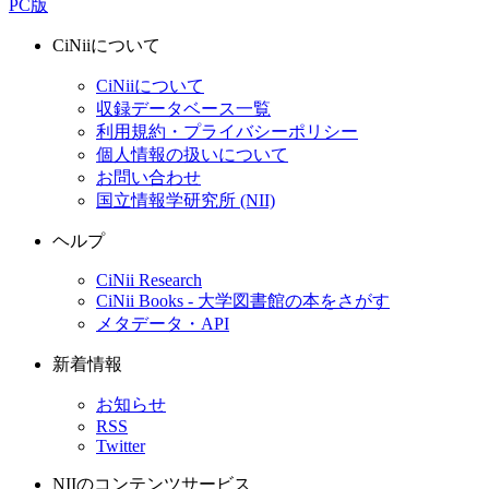
PC版
CiNiiについて
CiNiiについて
収録データベース一覧
利用規約・プライバシーポリシー
個人情報の扱いについて
お問い合わせ
国立情報学研究所 (NII)
ヘルプ
CiNii Research
CiNii Books - 大学図書館の本をさがす
メタデータ・API
新着情報
お知らせ
RSS
Twitter
NIIのコンテンツサービス