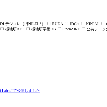
DLデジコレ（旧NII-ELS）
RUDA
JDCat
NINJAL
C
極地研ADS
極地研学術DB
OpenAIRE
公共データ
ii Labsにて公開しました