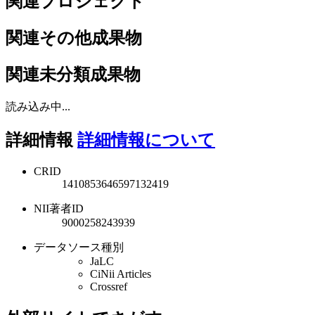
関連プロジェクト
関連その他成果物
関連未分類成果物
読み込み中...
詳細情報
詳細情報について
CRID
1410853646597132419
NII著者ID
9000258243939
データソース種別
JaLC
CiNii Articles
Crossref