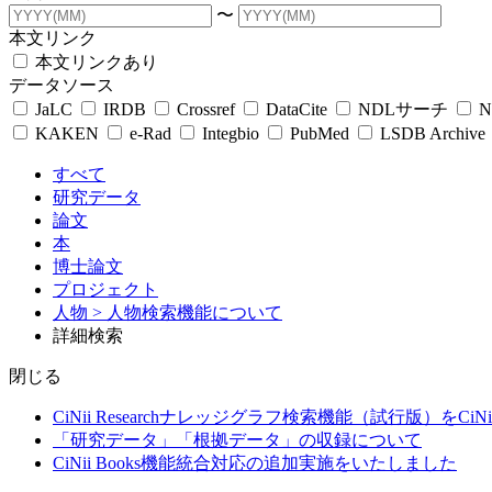
〜
本文リンク
本文リンクあり
データソース
JaLC
IRDB
Crossref
DataCite
NDLサーチ
N
KAKEN
e-Rad
Integbio
PubMed
LSDB Archive
すべて
研究データ
論文
本
博士論文
プロジェクト
人物
> 人物検索機能について
詳細検索
閉じる
CiNii Researchナレッジグラフ検索機能（試行版）をCiN
「研究データ」「根拠データ」の収録について
CiNii Books機能統合対応の追加実施をいたしました