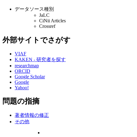
データソース種別
JaLC
CiNii Articles
Crossref
外部サイトでさがす
VIAF
KAKEN - 研究者を探す
researchmap
ORCID
Google Scholar
Google
Yahoo!
問題の指摘
著者情報の修正
その他