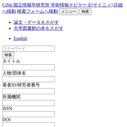
CiNii 国立情報学研究所 学術情報ナビゲータ[サイニィ]
詳細
へ移動
検索フォームへ移動
メニュー
検索
論文・データをさがす
大学図書館の本をさがす
English
検索
タイトル
人物/団体名
著者ID/研究者番号
所属機関
ISSN
DOI