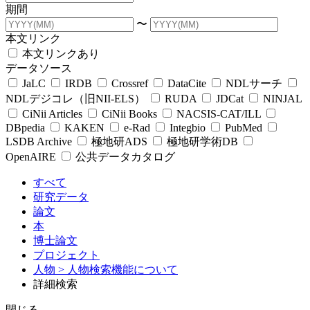
期間
〜
本文リンク
本文リンクあり
データソース
JaLC
IRDB
Crossref
DataCite
NDLサーチ
NDLデジコレ（旧NII-ELS）
RUDA
JDCat
NINJAL
CiNii Articles
CiNii Books
NACSIS-CAT/ILL
DBpedia
KAKEN
e-Rad
Integbio
PubMed
LSDB Archive
極地研ADS
極地研学術DB
OpenAIRE
公共データカタログ
すべて
研究データ
論文
本
博士論文
プロジェクト
人物
> 人物検索機能について
詳細検索
閉じる