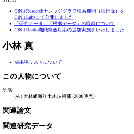
CiNii Researchナレッジグラフ検索機能（試行版）を
CiNii Labsにて公開しました
「研究データ」「根拠データ」の収録について
CiNii Books機能統合対応の追加実施をいたしました
小林 真
成果物リストについて
この人物について
所属
(株) 大林組海洋土木技術部
(2008時点)
関連論文
関連研究データ