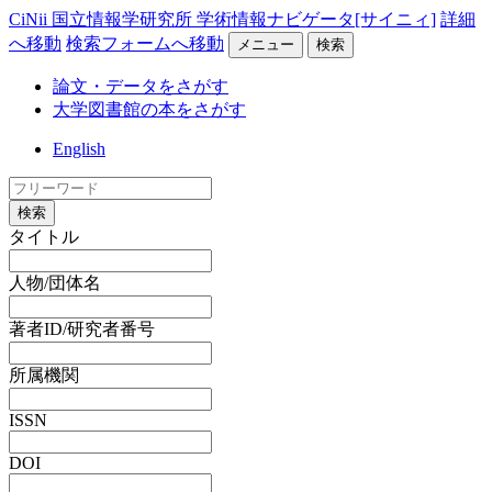
CiNii 国立情報学研究所 学術情報ナビゲータ[サイニィ]
詳細
へ移動
検索フォームへ移動
メニュー
検索
論文・データをさがす
大学図書館の本をさがす
English
検索
タイトル
人物/団体名
著者ID/研究者番号
所属機関
ISSN
DOI