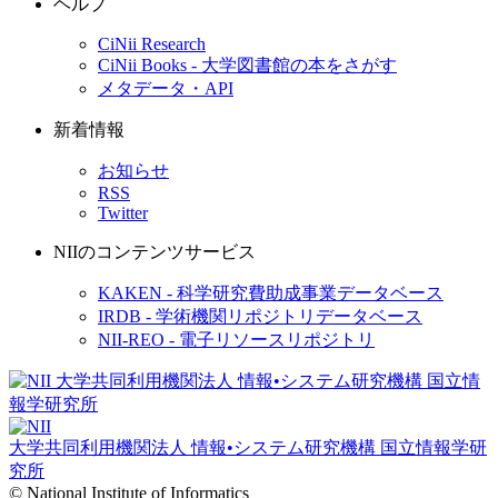
ヘルプ
CiNii Research
CiNii Books - 大学図書館の本をさがす
メタデータ・API
新着情報
お知らせ
RSS
Twitter
NIIのコンテンツサービス
KAKEN - 科学研究費助成事業データベース
IRDB - 学術機関リポジトリデータベース
NII-REO - 電子リソースリポジトリ
大学共同利用機関法人 情報•システム研究機構
国立情報学研
究所
© National Institute of Informatics