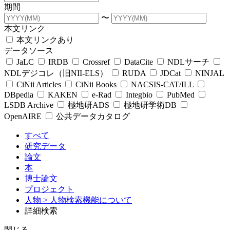
期間
〜
本文リンク
本文リンクあり
データソース
JaLC
IRDB
Crossref
DataCite
NDLサーチ
NDLデジコレ（旧NII-ELS）
RUDA
JDCat
NINJAL
CiNii Articles
CiNii Books
NACSIS-CAT/ILL
DBpedia
KAKEN
e-Rad
Integbio
PubMed
LSDB Archive
極地研ADS
極地研学術DB
OpenAIRE
公共データカタログ
すべて
研究データ
論文
本
博士論文
プロジェクト
人物
> 人物検索機能について
詳細検索
閉じる