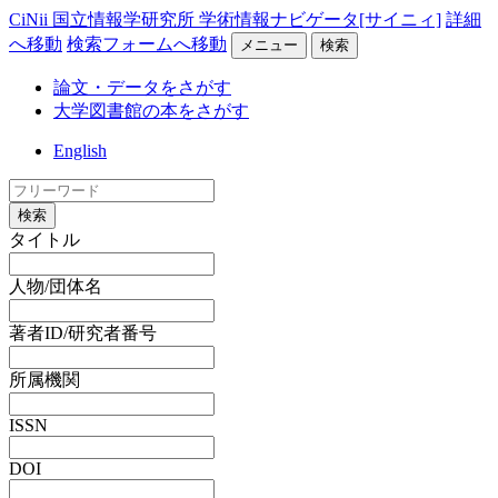
CiNii 国立情報学研究所 学術情報ナビゲータ[サイニィ]
詳細
へ移動
検索フォームへ移動
メニュー
検索
論文・データをさがす
大学図書館の本をさがす
English
検索
タイトル
人物/団体名
著者ID/研究者番号
所属機関
ISSN
DOI