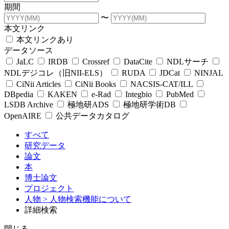
期間
〜
本文リンク
本文リンクあり
データソース
JaLC
IRDB
Crossref
DataCite
NDLサーチ
NDLデジコレ（旧NII-ELS）
RUDA
JDCat
NINJAL
CiNii Articles
CiNii Books
NACSIS-CAT/ILL
DBpedia
KAKEN
e-Rad
Integbio
PubMed
LSDB Archive
極地研ADS
極地研学術DB
OpenAIRE
公共データカタログ
すべて
研究データ
論文
本
博士論文
プロジェクト
人物
> 人物検索機能について
詳細検索
閉じる