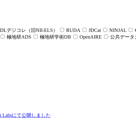
DLデジコレ（旧NII-ELS）
RUDA
JDCat
NINJAL
C
極地研ADS
極地研学術DB
OpenAIRE
公共データ
ii Labsにて公開しました