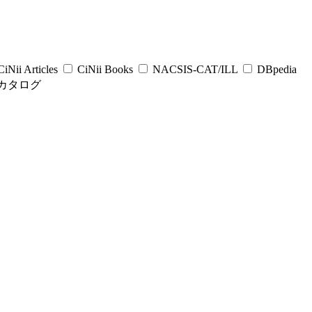
iNii Articles
CiNii Books
NACSIS-CAT/ILL
DBpedia
カタログ