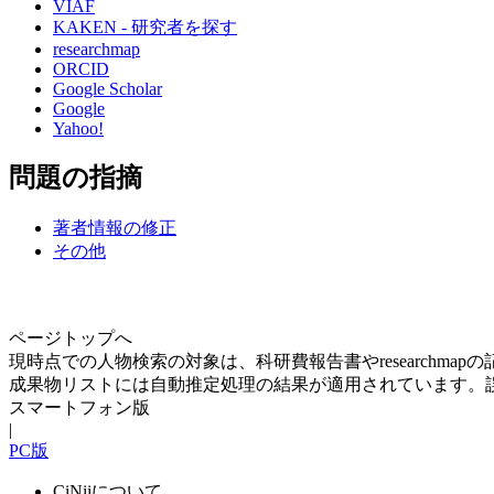
VIAF
KAKEN - 研究者を探す
researchmap
ORCID
Google Scholar
Google
Yahoo!
問題の指摘
著者情報の修正
その他
ページトップへ
現時点での人物検索の対象は、科研費報告書やresearchma
成果物リストには自動推定処理の結果が適用されています。
スマートフォン版
|
PC版
CiNiiについて