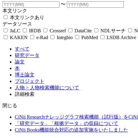
〜
本文リンク
本文リンクあり
データソース
JaLC
IRDB
Crossref
DataCite
NDLサーチ
N
KAKEN
e-Rad
Integbio
PubMed
LSDB Archive
すべて
研究データ
論文
本
博士論文
プロジェクト
人物
> 人物検索機能について
詳細検索
閉じる
CiNii Researchナレッジグラフ検索機能（試行版）をCiN
「研究データ」「根拠データ」の収録について
CiNii Books機能統合対応の追加実施をいたしました