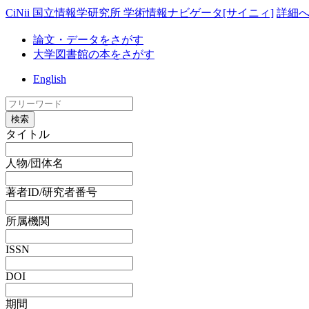
CiNii 国立情報学研究所 学術情報ナビゲータ[サイニィ]
詳細
論文・データをさがす
大学図書館の本をさがす
English
検索
タイトル
人物/団体名
著者ID/研究者番号
所属機関
ISSN
DOI
期間