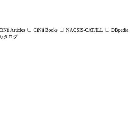
iNii Articles
CiNii Books
NACSIS-CAT/ILL
DBpedia
カタログ