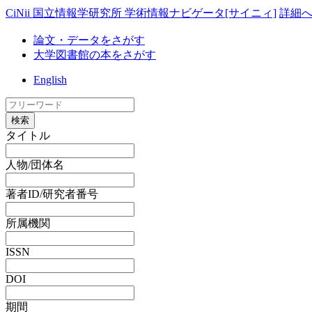
CiNii 国立情報学研究所 学術情報ナビゲータ[サイニィ]
詳細
論文・データをさがす
大学図書館の本をさがす
English
検索
タイトル
人物/団体名
著者ID/研究者番号
所属機関
ISSN
DOI
期間