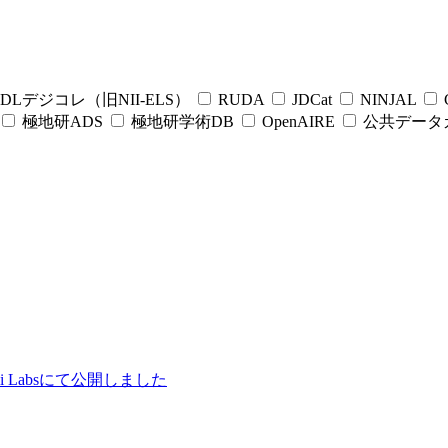
DLデジコレ（旧NII-ELS）
RUDA
JDCat
NINJAL
C
極地研ADS
極地研学術DB
OpenAIRE
公共データ
ii Labsにて公開しました