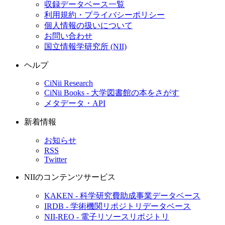
収録データベース一覧
利用規約・プライバシーポリシー
個人情報の扱いについて
お問い合わせ
国立情報学研究所 (NII)
ヘルプ
CiNii Research
CiNii Books - 大学図書館の本をさがす
メタデータ・API
新着情報
お知らせ
RSS
Twitter
NIIのコンテンツサービス
KAKEN - 科学研究費助成事業データベース
IRDB - 学術機関リポジトリデータベース
NII-REO - 電子リソースリポジトリ