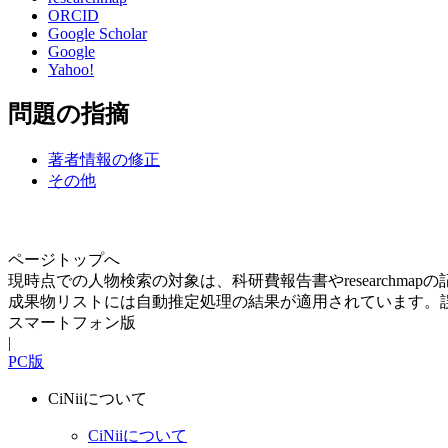
ORCID
Google Scholar
Google
Yahoo!
問題の指摘
著者情報の修正
その他
ページトップへ
現時点での人物検索の対象は、科研費報告書やresearchma
成果物リストには自動推定処理の結果が適用されています。
スマートフォン版
|
PC版
CiNiiについて
CiNiiについて