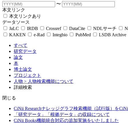
〜
本文リンク
本文リンクあり
データソース
JaLC
IRDB
Crossref
DataCite
NDLサーチ
N
KAKEN
e-Rad
Integbio
PubMed
LSDB Archive
すべて
研究データ
論文
本
博士論文
プロジェクト
人物
> 人物検索機能について
詳細検索
閉じる
CiNii Researchナレッジグラフ検索機能（試行版）をCiN
「研究データ」「根拠データ」の収録について
CiNii Books機能統合対応の追加実施をいたしました