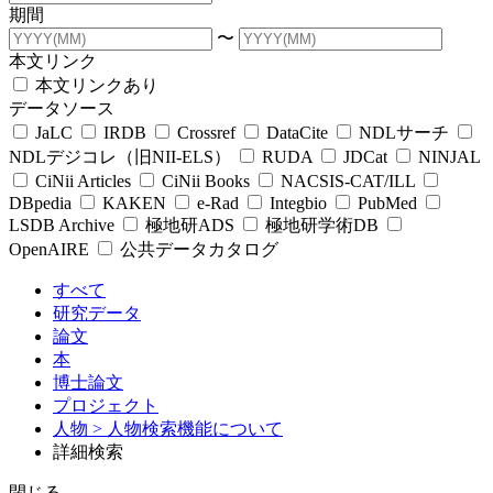
期間
〜
本文リンク
本文リンクあり
データソース
JaLC
IRDB
Crossref
DataCite
NDLサーチ
NDLデジコレ（旧NII-ELS）
RUDA
JDCat
NINJAL
CiNii Articles
CiNii Books
NACSIS-CAT/ILL
DBpedia
KAKEN
e-Rad
Integbio
PubMed
LSDB Archive
極地研ADS
極地研学術DB
OpenAIRE
公共データカタログ
すべて
研究データ
論文
本
博士論文
プロジェクト
人物
> 人物検索機能について
詳細検索
閉じる