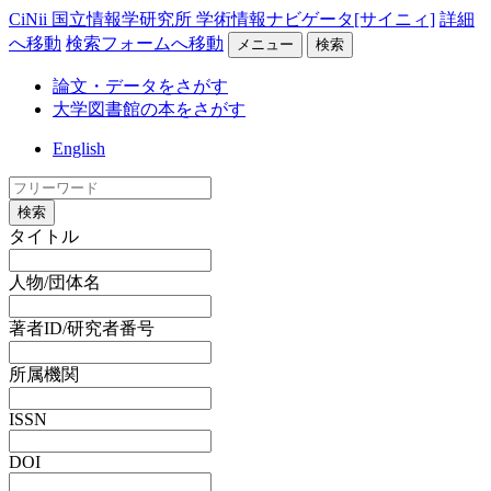
CiNii 国立情報学研究所 学術情報ナビゲータ[サイニィ]
詳細
へ移動
検索フォームへ移動
メニュー
検索
論文・データをさがす
大学図書館の本をさがす
English
検索
タイトル
人物/団体名
著者ID/研究者番号
所属機関
ISSN
DOI