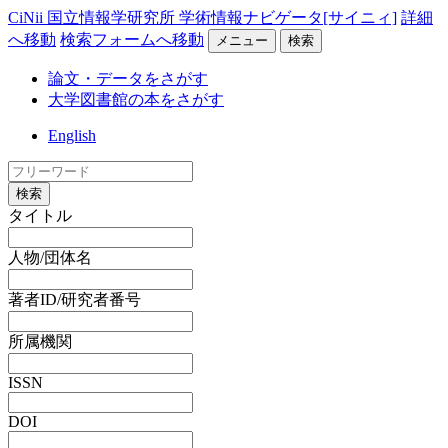
CiNii 国立情報学研究所 学術情報ナビゲータ[サイニィ]
詳細
へ移動
検索フォームへ移動
メニュー
検索
論文・データをさがす
大学図書館の本をさがす
English
検索
タイトル
人物/団体名
著者ID/研究者番号
所属機関
ISSN
DOI