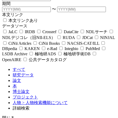
期間
〜
本文リンク
本文リンクあり
データソース
JaLC
IRDB
Crossref
DataCite
NDLサーチ
NDLデジコレ（旧NII-ELS）
RUDA
JDCat
NINJAL
CiNii Articles
CiNii Books
NACSIS-CAT/ILL
DBpedia
KAKEN
e-Rad
Integbio
PubMed
LSDB Archive
極地研ADS
極地研学術DB
OpenAIRE
公共データカタログ
すべて
研究データ
論文
本
博士論文
プロジェクト
人物
> 人物検索機能について
詳細検索
閉じる