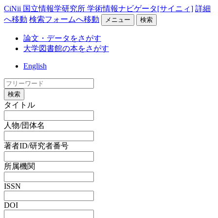
CiNii 国立情報学研究所 学術情報ナビゲータ[サイニィ]
詳細
へ移動
検索フォームへ移動
メニュー
検索
論文・データをさがす
大学図書館の本をさがす
English
検索
タイトル
人物/団体名
著者ID/研究者番号
所属機関
ISSN
DOI