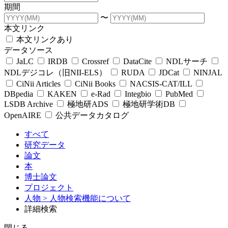
期間
〜
本文リンク
本文リンクあり
データソース
JaLC
IRDB
Crossref
DataCite
NDLサーチ
NDLデジコレ（旧NII-ELS）
RUDA
JDCat
NINJAL
CiNii Articles
CiNii Books
NACSIS-CAT/ILL
DBpedia
KAKEN
e-Rad
Integbio
PubMed
LSDB Archive
極地研ADS
極地研学術DB
OpenAIRE
公共データカタログ
すべて
研究データ
論文
本
博士論文
プロジェクト
人物
> 人物検索機能について
詳細検索
閉じる