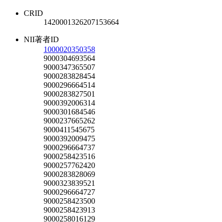
CRID
1420001326207153664
NII著者ID
1000020350358
9000304693564
9000347365507
9000283828454
9000296664514
9000283827501
9000392006314
9000301684546
9000237665262
9000411545675
9000392009475
9000296664737
9000258423516
9000257762420
9000283828069
9000323839521
9000296664727
9000258423500
9000258423913
9000258016129