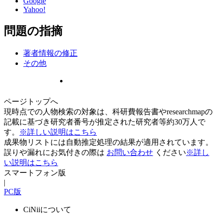
Google
Yahoo!
問題の指摘
著者情報の修正
その他
ページトップへ
現時点での人物検索の対象は、科研費報告書やresearchmapの
記載に基づき研究者番号が推定された研究者等約30万人で
す。
※詳しい説明はこちら
成果物リストには自動推定処理の結果が適用されています。
誤りや漏れにお気付きの際は
お問い合わせ
ください
※詳し
い説明はこちら
スマートフォン版
|
PC版
CiNiiについて