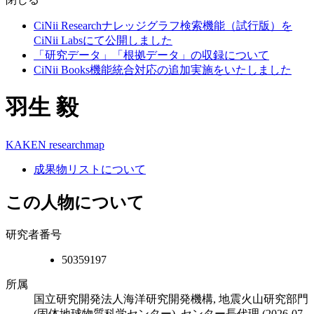
CiNii Researchナレッジグラフ検索機能（試行版）を
CiNii Labsにて公開しました
「研究データ」「根拠データ」の収録について
CiNii Books機能統合対応の追加実施をいたしました
羽生 毅
KAKEN
researchmap
成果物リストについて
この人物について
研究者番号
50359197
所属
国立研究開発法人海洋研究開発機構, 地震火山研究部門
(固体地球物質科学センター), センター長代理
(2026-07