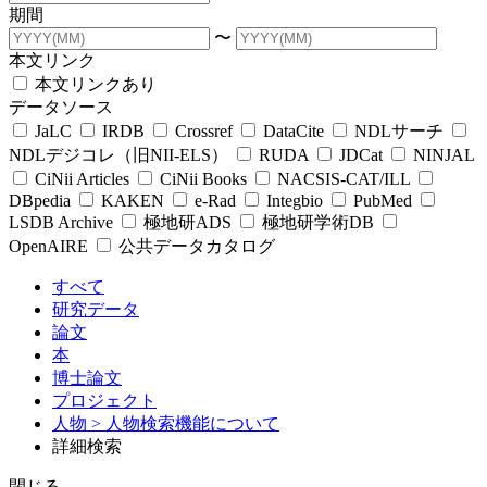
期間
〜
本文リンク
本文リンクあり
データソース
JaLC
IRDB
Crossref
DataCite
NDLサーチ
NDLデジコレ（旧NII-ELS）
RUDA
JDCat
NINJAL
CiNii Articles
CiNii Books
NACSIS-CAT/ILL
DBpedia
KAKEN
e-Rad
Integbio
PubMed
LSDB Archive
極地研ADS
極地研学術DB
OpenAIRE
公共データカタログ
すべて
研究データ
論文
本
博士論文
プロジェクト
人物
> 人物検索機能について
詳細検索
閉じる