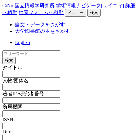
CiNii 国立情報学研究所 学術情報ナビゲータ[サイニィ]
詳細
へ移動
検索フォームへ移動
メニュー
検索
論文・データをさがす
大学図書館の本をさがす
English
検索
タイトル
人物/団体名
著者ID/研究者番号
所属機関
ISSN
DOI