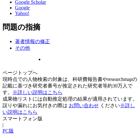
Google Scholar
Google
Yahoo!
問題の指摘
著者情報の修正
その他
ページトップへ
現時点での人物検索の対象は、科研費報告書やresearchmapの
記載に基づき研究者番号が推定された研究者等約30万人で
す。
※詳しい説明はこちら
成果物リストには自動推定処理の結果が適用されています。
誤りや漏れにお気付きの際は
お問い合わせ
ください
※詳し
い説明はこちら
スマートフォン版
|
PC版