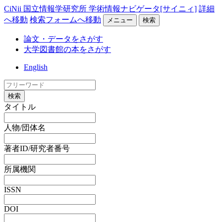
CiNii 国立情報学研究所 学術情報ナビゲータ[サイニィ]
詳細
へ移動
検索フォームへ移動
メニュー
検索
論文・データをさがす
大学図書館の本をさがす
English
検索
タイトル
人物/団体名
著者ID/研究者番号
所属機関
ISSN
DOI