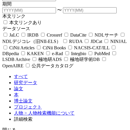
期間
〜
本文リンク
本文リンクあり
データソース
JaLC
IRDB
Crossref
DataCite
NDLサーチ
NDLデジコレ（旧NII-ELS）
RUDA
JDCat
NINJAL
CiNii Articles
CiNii Books
NACSIS-CAT/ILL
DBpedia
KAKEN
e-Rad
Integbio
PubMed
LSDB Archive
極地研ADS
極地研学術DB
OpenAIRE
公共データカタログ
すべて
研究データ
論文
本
博士論文
プロジェクト
人物
> 人物検索機能について
詳細検索
閉じる