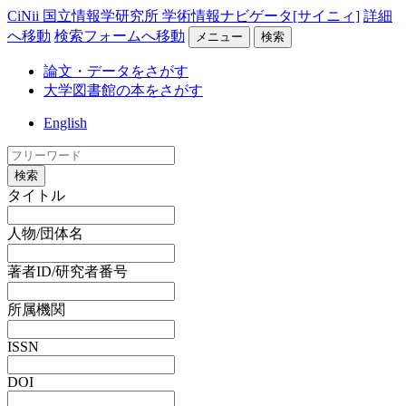
CiNii 国立情報学研究所 学術情報ナビゲータ[サイニィ]
詳細
へ移動
検索フォームへ移動
メニュー
検索
論文・データをさがす
大学図書館の本をさがす
English
検索
タイトル
人物/団体名
著者ID/研究者番号
所属機関
ISSN
DOI