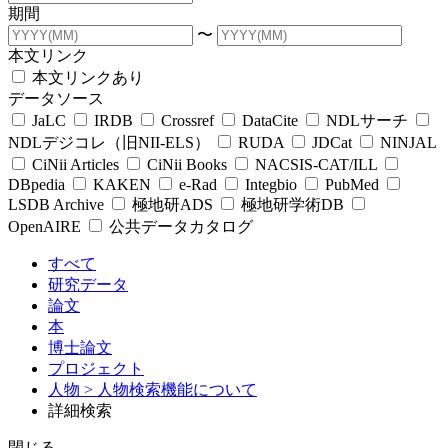
期間
〜
本文リンク
本文リンクあり
データソース
JaLC
IRDB
Crossref
DataCite
NDLサーチ
NDLデジコレ（旧NII-ELS）
RUDA
JDCat
NINJAL
CiNii Articles
CiNii Books
NACSIS-CAT/ILL
DBpedia
KAKEN
e-Rad
Integbio
PubMed
LSDB Archive
極地研ADS
極地研学術DB
OpenAIRE
公共データカタログ
すべて
研究データ
論文
本
博士論文
プロジェクト
人物
> 人物検索機能について
詳細検索
閉じる