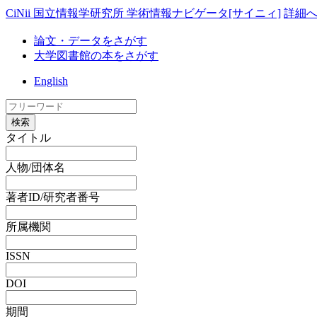
CiNii 国立情報学研究所 学術情報ナビゲータ[サイニィ]
詳細
論文・データをさがす
大学図書館の本をさがす
English
検索
タイトル
人物/団体名
著者ID/研究者番号
所属機関
ISSN
DOI
期間