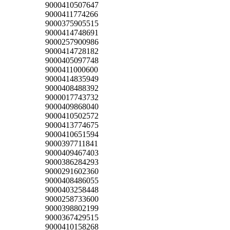
9000410507647
9000411774266
9000375905515
9000414748691
9000257900986
9000414728182
9000405097748
9000411000600
9000414835949
9000408488392
9000017743732
9000409868040
9000410502572
9000413774675
9000410651594
9000397711841
9000409467403
9000386284293
9000291602360
9000408486055
9000403258448
9000258733600
9000398802199
9000367429515
9000410158268