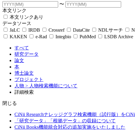
〜
本文リンク
本文リンクあり
データソース
JaLC
IRDB
Crossref
DataCite
NDLサーチ
N
KAKEN
e-Rad
Integbio
PubMed
LSDB Archive
すべて
研究データ
論文
本
博士論文
プロジェクト
人物
> 人物検索機能について
詳細検索
閉じる
CiNii Researchナレッジグラフ検索機能（試行版）をCiN
「研究データ」「根拠データ」の収録について
CiNii Books機能統合対応の追加実施をいたしました