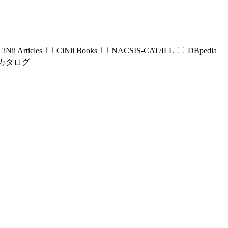
iNii Articles
CiNii Books
NACSIS-CAT/ILL
DBpedia
カタログ