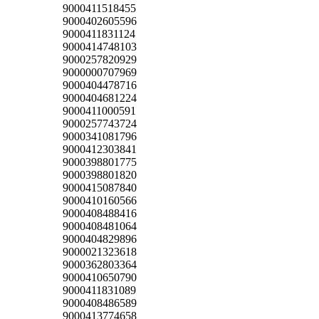
9000411518455
9000402605596
9000411831124
9000414748103
9000257820929
9000000707969
9000404478716
9000404681224
9000411000591
9000257743724
9000341081796
9000412303841
9000398801775
9000398801820
9000415087840
9000410160566
9000408488416
9000408481064
9000404829896
9000021323618
9000362803364
9000410650790
9000411831089
9000408486589
9000413774658