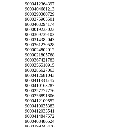
9000412364397
9000404681213
9000290380729
9000375905501
9000403294174
9000019233023
9000369739103
9000314382043
9000361230528
9000024802912
9000021805768
9000367421783
9000356510915
9000286627063
9000412681043
9000411831245
9000410163287
9000257777776
9000256891806
9000412109552
9000410035383
9000412033541
9000414847572
9000408486524
9000399245476