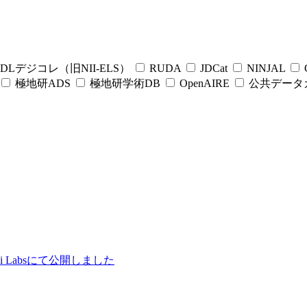
DLデジコレ（旧NII-ELS）
RUDA
JDCat
NINJAL
C
極地研ADS
極地研学術DB
OpenAIRE
公共データ
ii Labsにて公開しました