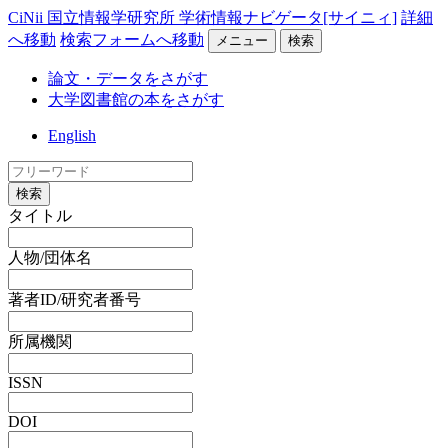
CiNii 国立情報学研究所 学術情報ナビゲータ[サイニィ]
詳細
へ移動
検索フォームへ移動
メニュー
検索
論文・データをさがす
大学図書館の本をさがす
English
検索
タイトル
人物/団体名
著者ID/研究者番号
所属機関
ISSN
DOI