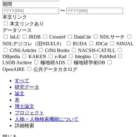
期間
〜
本文リンク
本文リンクあり
データソース
JaLC
IRDB
Crossref
DataCite
NDLサーチ
NDLデジコレ（旧NII-ELS）
RUDA
JDCat
NINJAL
CiNii Articles
CiNii Books
NACSIS-CAT/ILL
DBpedia
KAKEN
e-Rad
Integbio
PubMed
LSDB Archive
極地研ADS
極地研学術DB
OpenAIRE
公共データカタログ
すべて
研究データ
論文
本
博士論文
プロジェクト
人物
> 人物検索機能について
詳細検索
閉じる