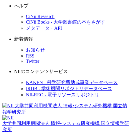
ヘルプ
CiNii Research
CiNii Books - 大学図書館の本をさがす
メタデータ・API
新着情報
お知らせ
RSS
Twitter
NIIのコンテンツサービス
KAKEN - 科学研究費助成事業データベース
IRDB - 学術機関リポジトリデータベース
NII-REO - 電子リソースリポジトリ
大学共同利用機関法人 情報•システム研究機構
国立情報学研
究所