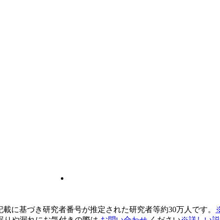
pの記載に基づき研究者番号が推定された研究者等約30万人です。
誤りや漏れにお気付きの際は
お問い合わせ
ください
※詳しい説