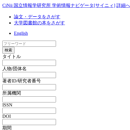
CiNii 国立情報学研究所 学術情報ナビゲータ[サイニィ]
詳細
論文・データをさがす
大学図書館の本をさがす
English
検索
タイトル
人物/団体名
著者ID/研究者番号
所属機関
ISSN
DOI
期間