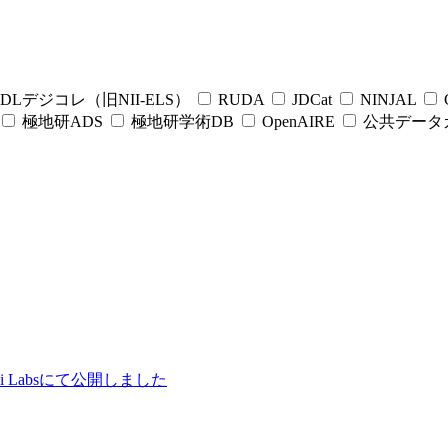
DLデジコレ（旧NII-ELS）
RUDA
JDCat
NINJAL
C
極地研ADS
極地研学術DB
OpenAIRE
公共データ
ii Labsにて公開しました