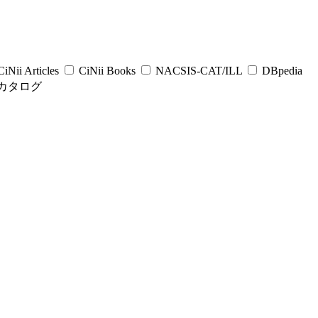
iNii Articles
CiNii Books
NACSIS-CAT/ILL
DBpedia
カタログ