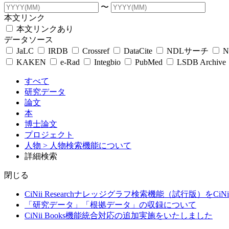
〜
本文リンク
本文リンクあり
データソース
JaLC
IRDB
Crossref
DataCite
NDLサーチ
N
KAKEN
e-Rad
Integbio
PubMed
LSDB Archive
すべて
研究データ
論文
本
博士論文
プロジェクト
人物
> 人物検索機能について
詳細検索
閉じる
CiNii Researchナレッジグラフ検索機能（試行版）をCiN
「研究データ」「根拠データ」の収録について
CiNii Books機能統合対応の追加実施をいたしました