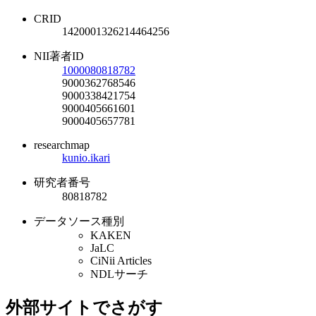
CRID
1420001326214464256
NII著者ID
1000080818782
9000362768546
9000338421754
9000405661601
9000405657781
researchmap
kunio.ikari
研究者番号
80818782
データソース種別
KAKEN
JaLC
CiNii Articles
NDLサーチ
外部サイトでさがす