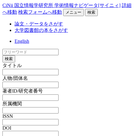
CiNii 国立情報学研究所 学術情報ナビゲータ[サイニィ]
詳細
へ移動
検索フォームへ移動
メニュー
検索
論文・データをさがす
大学図書館の本をさがす
English
検索
タイトル
人物/団体名
著者ID/研究者番号
所属機関
ISSN
DOI