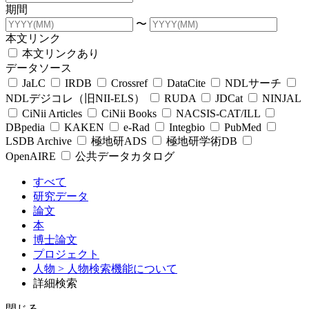
期間
〜
本文リンク
本文リンクあり
データソース
JaLC
IRDB
Crossref
DataCite
NDLサーチ
NDLデジコレ（旧NII-ELS）
RUDA
JDCat
NINJAL
CiNii Articles
CiNii Books
NACSIS-CAT/ILL
DBpedia
KAKEN
e-Rad
Integbio
PubMed
LSDB Archive
極地研ADS
極地研学術DB
OpenAIRE
公共データカタログ
すべて
研究データ
論文
本
博士論文
プロジェクト
人物
> 人物検索機能について
詳細検索
閉じる