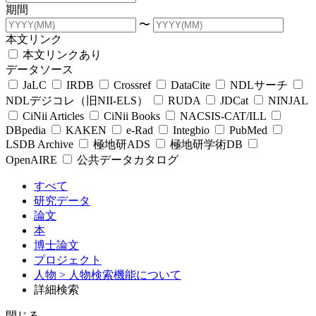
期間
〜
本文リンク
本文リンクあり
データソース
JaLC
IRDB
Crossref
DataCite
NDLサーチ
NDLデジコレ（旧NII-ELS）
RUDA
JDCat
NINJAL
CiNii Articles
CiNii Books
NACSIS-CAT/ILL
DBpedia
KAKEN
e-Rad
Integbio
PubMed
LSDB Archive
極地研ADS
極地研学術DB
OpenAIRE
公共データカタログ
すべて
研究データ
論文
本
博士論文
プロジェクト
人物
> 人物検索機能について
詳細検索
閉じる