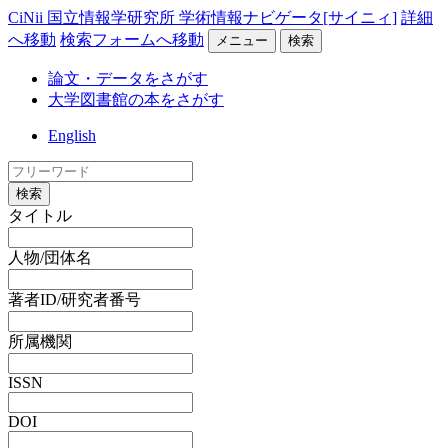
CiNii 国立情報学研究所 学術情報ナビゲータ[サイニィ]
詳細
へ移動
検索フォームへ移動
メニュー
検索
論文・データをさがす
大学図書館の本をさがす
English
検索
タイトル
人物/団体名
著者ID/研究者番号
所属機関
ISSN
DOI