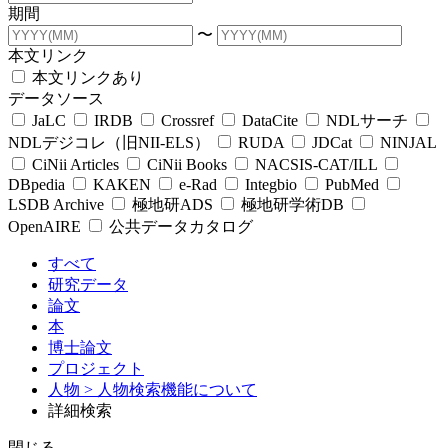
期間
〜
本文リンク
本文リンクあり
データソース
JaLC
IRDB
Crossref
DataCite
NDLサーチ
NDLデジコレ（旧NII-ELS）
RUDA
JDCat
NINJAL
CiNii Articles
CiNii Books
NACSIS-CAT/ILL
DBpedia
KAKEN
e-Rad
Integbio
PubMed
LSDB Archive
極地研ADS
極地研学術DB
OpenAIRE
公共データカタログ
すべて
研究データ
論文
本
博士論文
プロジェクト
人物
> 人物検索機能について
詳細検索
閉じる