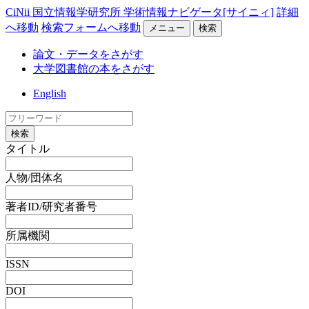
CiNii 国立情報学研究所 学術情報ナビゲータ[サイニィ]
詳細
へ移動
検索フォームへ移動
メニュー
検索
論文・データをさがす
大学図書館の本をさがす
English
検索
タイトル
人物/団体名
著者ID/研究者番号
所属機関
ISSN
DOI