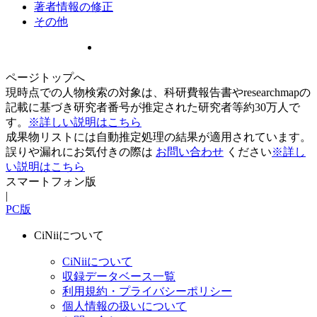
著者情報の修正
その他
ページトップへ
現時点での人物検索の対象は、科研費報告書やresearchmapの
記載に基づき研究者番号が推定された研究者等約30万人で
す。
※詳しい説明はこちら
成果物リストには自動推定処理の結果が適用されています。
誤りや漏れにお気付きの際は
お問い合わせ
ください
※詳し
い説明はこちら
スマートフォン版
|
PC版
CiNiiについて
CiNiiについて
収録データベース一覧
利用規約・プライバシーポリシー
個人情報の扱いについて