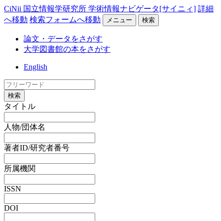
CiNii 国立情報学研究所 学術情報ナビゲータ[サイニィ]
詳細
へ移動
検索フォームへ移動
メニュー
検索
論文・データをさがす
大学図書館の本をさがす
English
検索
タイトル
人物/団体名
著者ID/研究者番号
所属機関
ISSN
DOI