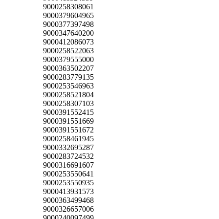
9000258308061
9000379604965
9000377397498
9000347640200
9000412086073
9000258522063
9000379555000
9000363502207
9000283779135
9000253546963
9000258521804
9000258307103
9000391552415
9000391551669
9000391551672
9000258461945
9000332695287
9000283724532
9000316691607
9000253550641
9000253550935
9000413931573
9000363499468
9000326657006
9000240097499