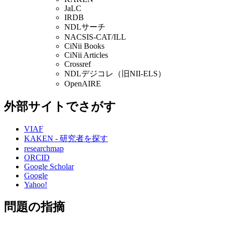
JaLC
IRDB
NDLサーチ
NACSIS-CAT/ILL
CiNii Books
CiNii Articles
Crossref
NDLデジコレ（旧NII-ELS）
OpenAIRE
外部サイトでさがす
VIAF
KAKEN - 研究者を探す
researchmap
ORCID
Google Scholar
Google
Yahoo!
問題の指摘