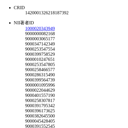
CRID
1420001326218187392
NII著者ID
1000020343949
9000000082168
9000003065177
9000347142349
9000253547554
9000399758529
9000010247651
9000253547805
9000258466577
9000286315490
9000399564739
9000001095996
9000022044629
9000401557190
9000258307817
9000391795342
9000396173625
9000382645500
9000045428405
9000391552545