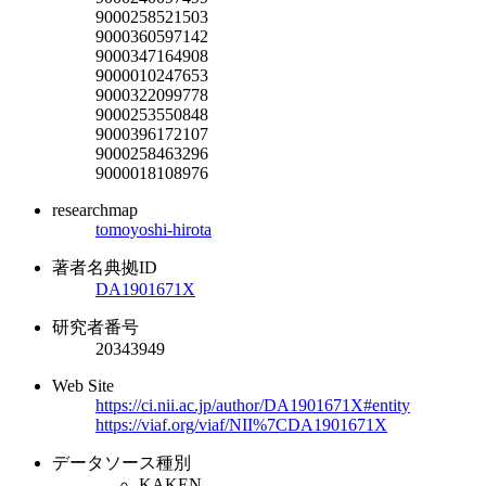
9000258521503
9000360597142
9000347164908
9000010247653
9000322099778
9000253550848
9000396172107
9000258463296
9000018108976
researchmap
tomoyoshi-hirota
著者名典拠ID
DA1901671X
研究者番号
20343949
Web Site
https://ci.nii.ac.jp/author/DA1901671X#entity
https://viaf.org/viaf/NII%7CDA1901671X
データソース種別
KAKEN