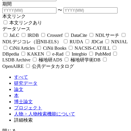
期間
〜
本文リンク
本文リンクあり
データソース
JaLC
IRDB
Crossref
DataCite
NDLサーチ
NDLデジコレ（旧NII-ELS）
RUDA
JDCat
NINJAL
CiNii Articles
CiNii Books
NACSIS-CAT/ILL
DBpedia
KAKEN
e-Rad
Integbio
PubMed
LSDB Archive
極地研ADS
極地研学術DB
OpenAIRE
公共データカタログ
すべて
研究データ
論文
本
博士論文
プロジェクト
人物
> 人物検索機能について
詳細検索
閉じる