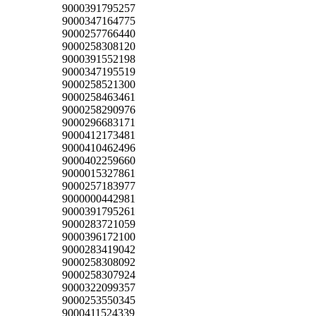
9000391795257
9000347164775
9000257766440
9000258308120
9000391552198
9000347195519
9000258521300
9000258463461
9000258290976
9000296683171
9000412173481
9000410462496
9000402259660
9000015327861
9000257183977
9000000442981
9000391795261
9000283721059
9000396172100
9000283419042
9000258308092
9000258307924
9000322099357
9000253550345
9000411524339