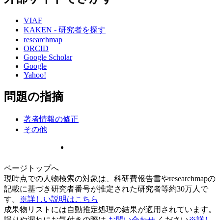
VIAF
KAKEN - 研究者を探す
researchmap
ORCID
Google Scholar
Google
Yahoo!
問題の指摘
著者情報の修正
その他
ページトップへ
現時点での人物検索の対象は、科研費報告書やresearchmapの
記載に基づき研究者番号が推定された研究者等約30万人で
す。
※詳しい説明はこちら
成果物リストには自動推定処理の結果が適用されています。
誤りや漏れにお気付きの際は
お問い合わせ
ください
※詳し