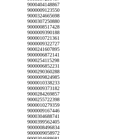
9000404148867
9000009123550
9000324665698
9000307250880
9000008517428
9000009390188
9000010721361
9000009322727
9000241607895
9000006872141
9000254115298
9000006852231
9000290360288
9000009824985
9000010338233
9000009373182
9000284269857
9000255722398
9000010279359
9000009167446
9000304688741
9000399562405
9000008496834
9000009058972
9000304688681