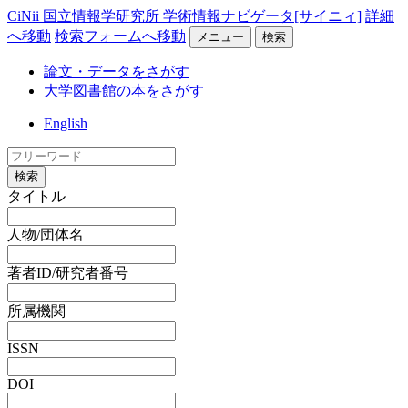
CiNii 国立情報学研究所 学術情報ナビゲータ[サイニィ]
詳細
へ移動
検索フォームへ移動
メニュー
検索
論文・データをさがす
大学図書館の本をさがす
English
検索
タイトル
人物/団体名
著者ID/研究者番号
所属機関
ISSN
DOI