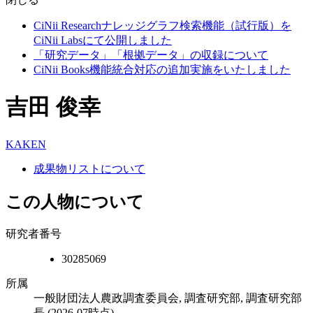
CiNii Researchナレッジグラフ検索機能（試行版）を
CiNii Labsにて公開しました
「研究データ」「根拠データ」の収録について
CiNii Books機能統合対応の追加実施をいたしました
吉田 俊幸
KAKEN
成果物リストについて
この人物について
研究者番号
30285069
所属
一般財団法人農政調査委員会, 調査研究部, 調査研究部
長
(2026-07時点)