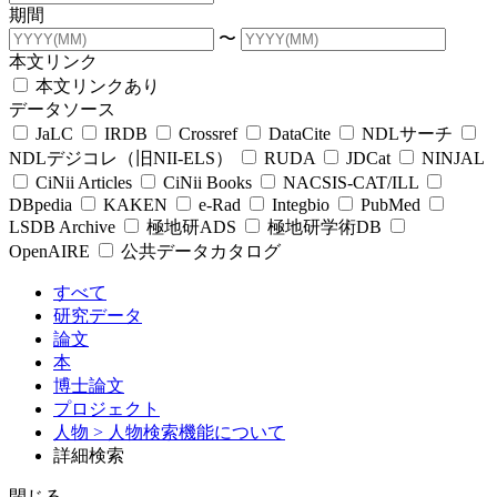
期間
〜
本文リンク
本文リンクあり
データソース
JaLC
IRDB
Crossref
DataCite
NDLサーチ
NDLデジコレ（旧NII-ELS）
RUDA
JDCat
NINJAL
CiNii Articles
CiNii Books
NACSIS-CAT/ILL
DBpedia
KAKEN
e-Rad
Integbio
PubMed
LSDB Archive
極地研ADS
極地研学術DB
OpenAIRE
公共データカタログ
すべて
研究データ
論文
本
博士論文
プロジェクト
人物
> 人物検索機能について
詳細検索
閉じる