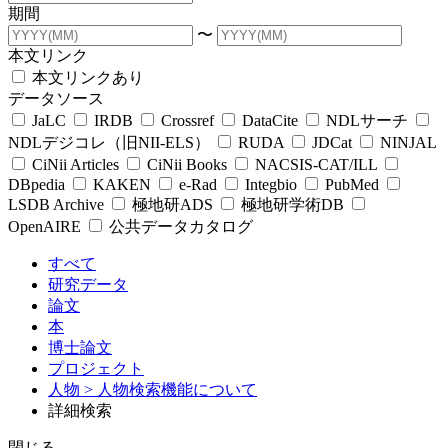
期間
〜
本文リンク
本文リンクあり
データソース
JaLC
IRDB
Crossref
DataCite
NDLサーチ
NDLデジコレ（旧NII-ELS）
RUDA
JDCat
NINJAL
CiNii Articles
CiNii Books
NACSIS-CAT/ILL
DBpedia
KAKEN
e-Rad
Integbio
PubMed
LSDB Archive
極地研ADS
極地研学術DB
OpenAIRE
公共データカタログ
すべて
研究データ
論文
本
博士論文
プロジェクト
人物
> 人物検索機能について
詳細検索
閉じる