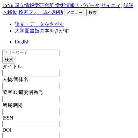
CiNii 国立情報学研究所 学術情報ナビゲータ[サイニィ]
詳細
へ移動
検索フォームへ移動
メニュー
検索
論文・データをさがす
大学図書館の本をさがす
English
検索
タイトル
人物/団体名
著者ID/研究者番号
所属機関
ISSN
DOI