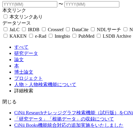
〜
本文リンク
本文リンクあり
データソース
JaLC
IRDB
Crossref
DataCite
NDLサーチ
N
KAKEN
e-Rad
Integbio
PubMed
LSDB Archive
すべて
研究データ
論文
本
博士論文
プロジェクト
人物
> 人物検索機能について
詳細検索
閉じる
CiNii Researchナレッジグラフ検索機能（試行版）をCiN
「研究データ」「根拠データ」の収録について
CiNii Books機能統合対応の追加実施をいたしました