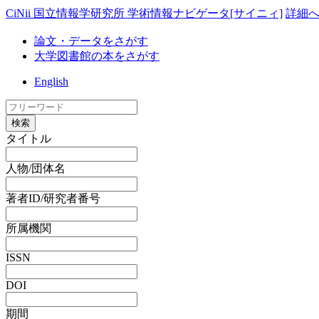
CiNii 国立情報学研究所 学術情報ナビゲータ[サイニィ]
詳細
論文・データをさがす
大学図書館の本をさがす
English
検索
タイトル
人物/団体名
著者ID/研究者番号
所属機関
ISSN
DOI
期間