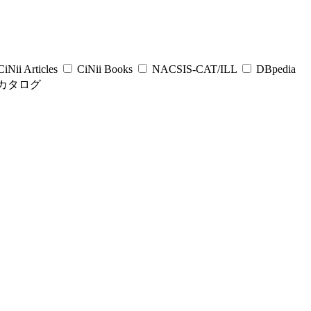
iNii Articles
CiNii Books
NACSIS-CAT/ILL
DBpedia
カタログ