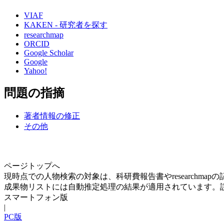
VIAF
KAKEN - 研究者を探す
researchmap
ORCID
Google Scholar
Google
Yahoo!
問題の指摘
著者情報の修正
その他
ページトップへ
現時点での人物検索の対象は、科研費報告書やresearchma
成果物リストには自動推定処理の結果が適用されています。
スマートフォン版
|
PC版