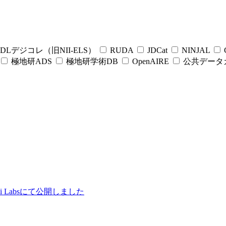
DLデジコレ（旧NII-ELS）
RUDA
JDCat
NINJAL
C
極地研ADS
極地研学術DB
OpenAIRE
公共データ
ii Labsにて公開しました