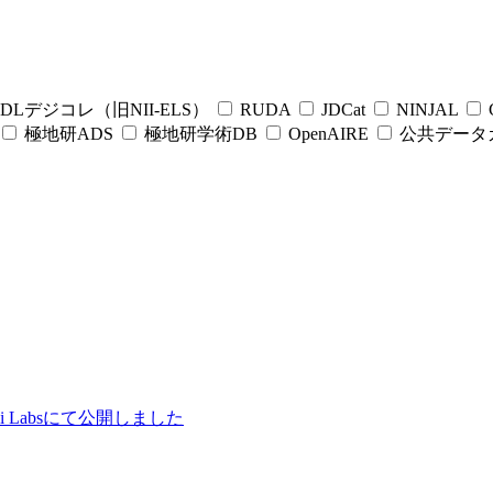
DLデジコレ（旧NII-ELS）
RUDA
JDCat
NINJAL
C
極地研ADS
極地研学術DB
OpenAIRE
公共データ
ii Labsにて公開しました