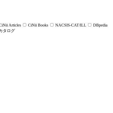
iNii Articles
CiNii Books
NACSIS-CAT/ILL
DBpedia
カタログ