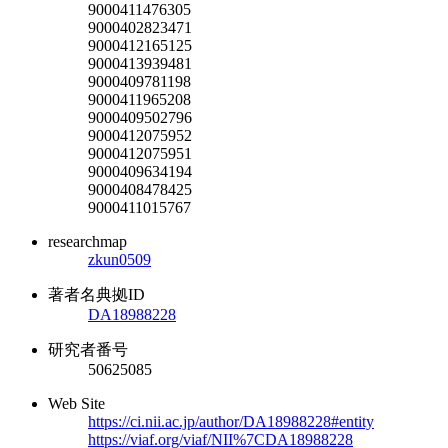
9000411476305
9000402823471
9000412165125
9000413939481
9000409781198
9000411965208
9000409502796
9000412075952
9000412075951
9000409634194
9000408478425
9000411015767
researchmap
zkun0509
著者名典拠ID
DA18988228
研究者番号
50625085
Web Site
https://ci.nii.ac.jp/author/DA18988228#entity
https://viaf.org/viaf/NII%7CDA18988228