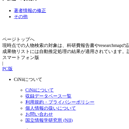
著者情報の修正
その他
ページトップへ
現時点での人物検索の対象は、科研費報告書やresearchma
成果物リストには自動推定処理の結果が適用されています。
スマートフォン版
|
PC版
CiNiiについて
CiNiiについて
収録データベース一覧
利用規約・プライバシーポリシー
個人情報の扱いについて
お問い合わせ
国立情報学研究所 (NII)