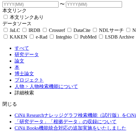
〜
本文リンク
本文リンクあり
データソース
JaLC
IRDB
Crossref
DataCite
NDLサーチ
N
KAKEN
e-Rad
Integbio
PubMed
LSDB Archive
すべて
研究データ
論文
本
博士論文
プロジェクト
人物
> 人物検索機能について
詳細検索
閉じる
CiNii Researchナレッジグラフ検索機能（試行版）をCiN
「研究データ」「根拠データ」の収録について
CiNii Books機能統合対応の追加実施をいたしました