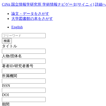
CiNii 国立情報学研究所 学術情報ナビゲータ[サイニィ]
詳細
論文・データをさがす
大学図書館の本をさがす
English
検索
タイトル
人物/団体名
著者ID/研究者番号
所属機関
ISSN
DOI
期間