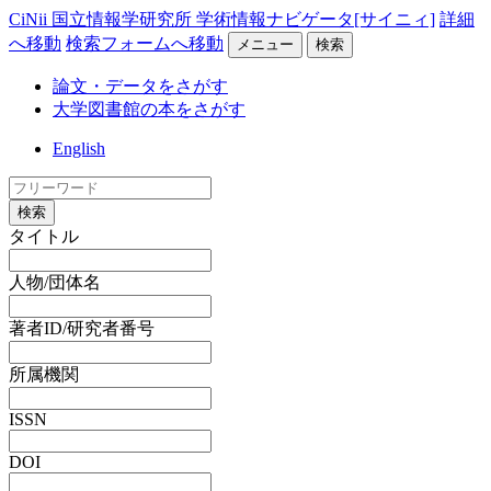
CiNii 国立情報学研究所 学術情報ナビゲータ[サイニィ]
詳細
へ移動
検索フォームへ移動
メニュー
検索
論文・データをさがす
大学図書館の本をさがす
English
検索
タイトル
人物/団体名
著者ID/研究者番号
所属機関
ISSN
DOI