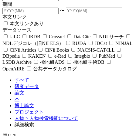
期間
〜
本文リンク
本文リンクあり
データソース
JaLC
IRDB
Crossref
DataCite
NDLサーチ
NDLデジコレ（旧NII-ELS）
RUDA
JDCat
NINJAL
CiNii Articles
CiNii Books
NACSIS-CAT/ILL
DBpedia
KAKEN
e-Rad
Integbio
PubMed
LSDB Archive
極地研ADS
極地研学術DB
OpenAIRE
公共データカタログ
すべて
研究データ
論文
本
博士論文
プロジェクト
人物
> 人物検索機能について
詳細検索
閉じる