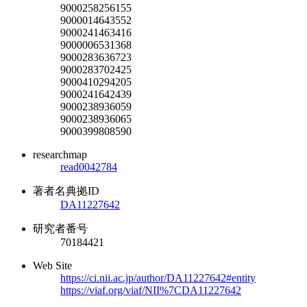
9000258256155
9000014643552
9000241463416
9000006531368
9000283636723
9000283702425
9000410294205
9000241642439
9000238936059
9000238936065
9000399808590
researchmap
read0042784
著者名典拠ID
DA11227642
研究者番号
70184421
Web Site
https://ci.nii.ac.jp/author/DA11227642#entity
https://viaf.org/viaf/NII%7CDA11227642