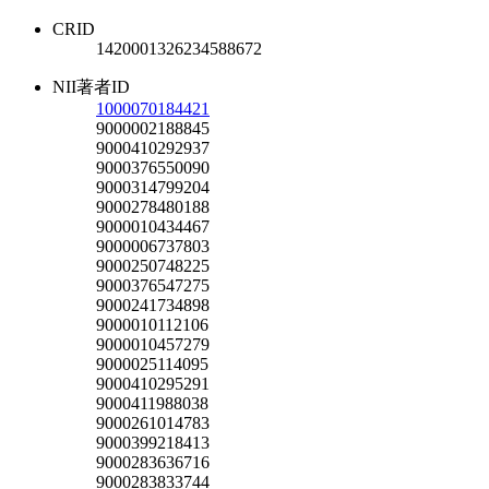
CRID
1420001326234588672
NII著者ID
1000070184421
9000002188845
9000410292937
9000376550090
9000314799204
9000278480188
9000010434467
9000006737803
9000250748225
9000376547275
9000241734898
9000010112106
9000010457279
9000025114095
9000410295291
9000411988038
9000261014783
9000399218413
9000283636716
9000283833744