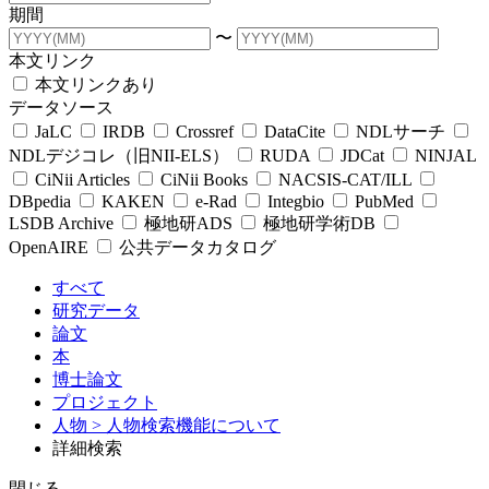
期間
〜
本文リンク
本文リンクあり
データソース
JaLC
IRDB
Crossref
DataCite
NDLサーチ
NDLデジコレ（旧NII-ELS）
RUDA
JDCat
NINJAL
CiNii Articles
CiNii Books
NACSIS-CAT/ILL
DBpedia
KAKEN
e-Rad
Integbio
PubMed
LSDB Archive
極地研ADS
極地研学術DB
OpenAIRE
公共データカタログ
すべて
研究データ
論文
本
博士論文
プロジェクト
人物
> 人物検索機能について
詳細検索
閉じる