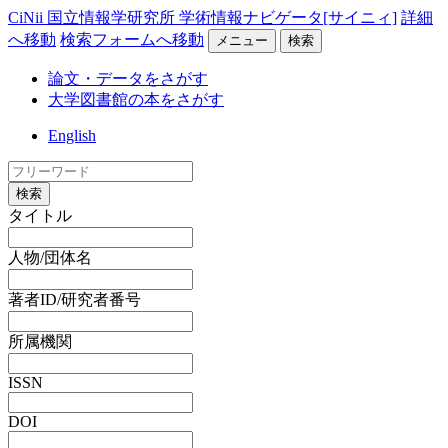
CiNii 国立情報学研究所 学術情報ナビゲータ[サイニィ]
詳細
へ移動
検索フォームへ移動
メニュー
検索
論文・データをさがす
大学図書館の本をさがす
English
検索
タイトル
人物/団体名
著者ID/研究者番号
所属機関
ISSN
DOI