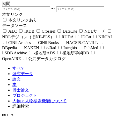
期間
〜
本文リンク
本文リンクあり
データソース
JaLC
IRDB
Crossref
DataCite
NDLサーチ
NDLデジコレ（旧NII-ELS）
RUDA
JDCat
NINJAL
CiNii Articles
CiNii Books
NACSIS-CAT/ILL
DBpedia
KAKEN
e-Rad
Integbio
PubMed
LSDB Archive
極地研ADS
極地研学術DB
OpenAIRE
公共データカタログ
すべて
研究データ
論文
本
博士論文
プロジェクト
人物
> 人物検索機能について
詳細検索
閉じる