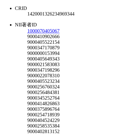
CRID
1420001326234969344
NII著者ID
1000070405067
9000410902666
9000405522154
9000347170879
9000000153994
9000405649343
9000021583083
9000347198296
9000022078310
9000405523234
9000256760324
9000256484381
9000345252764
9000414826863
9000375896764
9000254718939
9000404524229
9000258535384
9000402813152