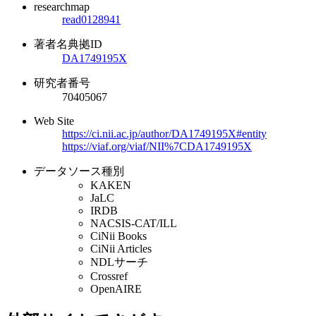
researchmap
read0128941
著者名典拠ID
DA1749195X
研究者番号
70405067
Web Site
https://ci.nii.ac.jp/author/DA1749195X#entity
https://viaf.org/viaf/NII%7CDA1749195X
データソース種別
KAKEN
JaLC
IRDB
NACSIS-CAT/ILL
CiNii Books
CiNii Articles
NDLサーチ
Crossref
OpenAIRE