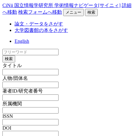
CiNii 国立情報学研究所 学術情報ナビゲータ[サイニィ]
詳細
へ移動
検索フォームへ移動
メニュー
検索
論文・データをさがす
大学図書館の本をさがす
English
検索
タイトル
人物/団体名
著者ID/研究者番号
所属機関
ISSN
DOI