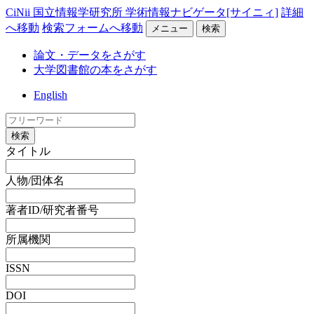
CiNii 国立情報学研究所 学術情報ナビゲータ[サイニィ]
詳細
へ移動
検索フォームへ移動
メニュー
検索
論文・データをさがす
大学図書館の本をさがす
English
検索
タイトル
人物/団体名
著者ID/研究者番号
所属機関
ISSN
DOI