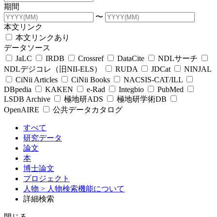
期間
〜
本文リンク
本文リンクあり
データソース
JaLC
IRDB
Crossref
DataCite
NDLサーチ
NDLデジコレ（旧NII-ELS）
RUDA
JDCat
NINJAL
CiNii Articles
CiNii Books
NACSIS-CAT/ILL
DBpedia
KAKEN
e-Rad
Integbio
PubMed
LSDB Archive
極地研ADS
極地研学術DB
OpenAIRE
公共データカタログ
すべて
研究データ
論文
本
博士論文
プロジェクト
人物
> 人物検索機能について
詳細検索
閉じる