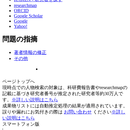
researchmap
ORCID
Google Scholar
Google
Yahoo!
問題の指摘
著者情報の修正
その他
ページトップへ
現時点での人物検索の対象は、科研費報告書やresearchmapの
記載に基づき研究者番号が推定された研究者等約30万人で
す。
※詳しい説明はこちら
成果物リストには自動推定処理の結果が適用されています。
誤りや漏れにお気付きの際は
お問い合わせ
ください
※詳し
い説明はこちら
スマートフォン版
|