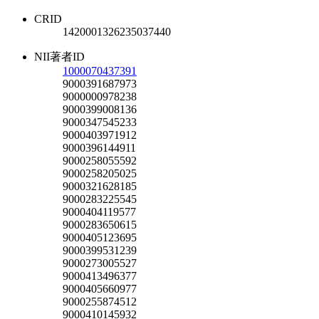
CRID
1420001326235037440
NII著者ID
1000070437391
9000391687973
9000000978238
9000399008136
9000347545233
9000403971912
9000396144911
9000258055592
9000258205025
9000321628185
9000283225545
9000404119577
9000283650615
9000405123695
9000399531239
9000273005527
9000413496377
9000405660977
9000255874512
9000410145932