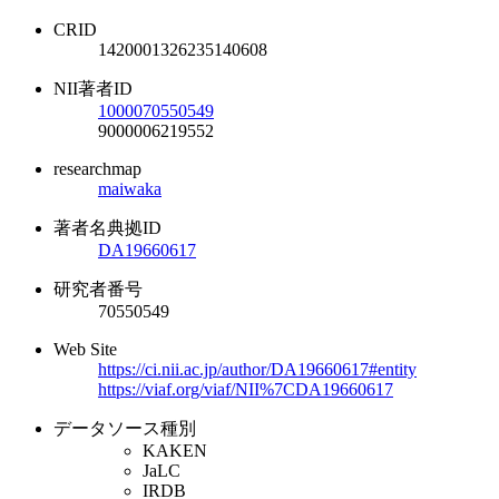
CRID
1420001326235140608
NII著者ID
1000070550549
9000006219552
researchmap
maiwaka
著者名典拠ID
DA19660617
研究者番号
70550549
Web Site
https://ci.nii.ac.jp/author/DA19660617#entity
https://viaf.org/viaf/NII%7CDA19660617
データソース種別
KAKEN
JaLC
IRDB