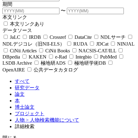
期間
〜
本文リンク
本文リンクあり
データソース
JaLC
IRDB
Crossref
DataCite
NDLサーチ
NDLデジコレ（旧NII-ELS）
RUDA
JDCat
NINJAL
CiNii Articles
CiNii Books
NACSIS-CAT/ILL
DBpedia
KAKEN
e-Rad
Integbio
PubMed
LSDB Archive
極地研ADS
極地研学術DB
OpenAIRE
公共データカタログ
すべて
研究データ
論文
本
博士論文
プロジェクト
人物
> 人物検索機能について
詳細検索
閉じる