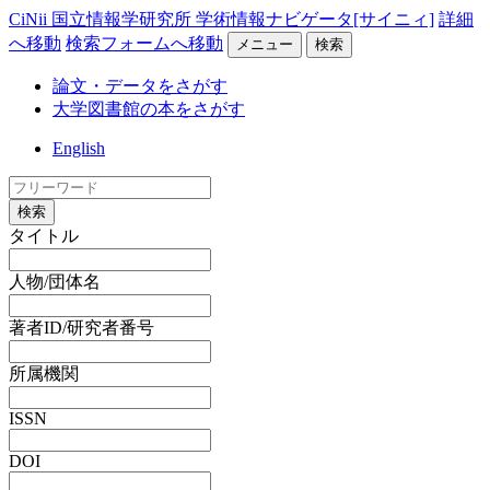
CiNii 国立情報学研究所 学術情報ナビゲータ[サイニィ]
詳細
へ移動
検索フォームへ移動
メニュー
検索
論文・データをさがす
大学図書館の本をさがす
English
検索
タイトル
人物/団体名
著者ID/研究者番号
所属機関
ISSN
DOI