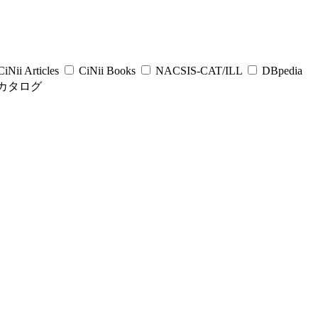
iNii Articles
CiNii Books
NACSIS-CAT/ILL
DBpedia
カタログ