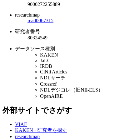
9000272255889
researchmap
read0067315
研究者番号
80324549
データソース種別
KAKEN
JaLC
IRDB
CiNii Articles
NDLサーチ
Crossref
NDLデジコレ（旧NII-ELS）
OpenAIRE
外部サイトでさがす
VIAF
KAKEN - 研究者を探す
researchmap