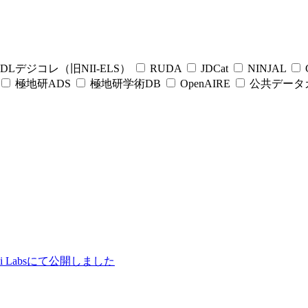
DLデジコレ（旧NII-ELS）
RUDA
JDCat
NINJAL
C
極地研ADS
極地研学術DB
OpenAIRE
公共データ
ii Labsにて公開しました