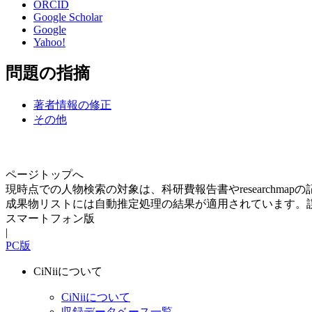
ORCID
Google Scholar
Google
Yahoo!
問題の指摘
著者情報の修正
その他
ページトップへ
現時点での人物検索の対象は、科研費報告書やresearchma
成果物リストには自動推定処理の結果が適用されています。
スマートフォン版
|
PC版
CiNiiについて
CiNiiについて
収録データベース一覧