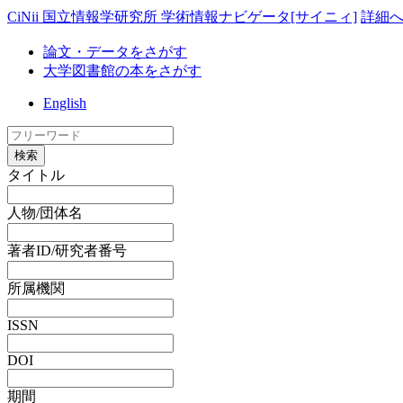
CiNii 国立情報学研究所 学術情報ナビゲータ[サイニィ]
詳細
論文・データをさがす
大学図書館の本をさがす
English
検索
タイトル
人物/団体名
著者ID/研究者番号
所属機関
ISSN
DOI
期間