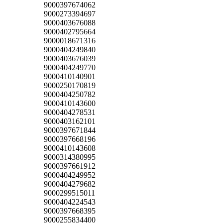
9000397674062
9000273394697
9000403676088
9000402795664
9000018671316
9000404249840
9000403676039
9000404249770
9000410140901
9000250170819
9000404250782
9000410143600
9000404278531
9000403162101
9000397671844
9000397668196
9000410143608
9000314380995
9000397661912
9000404249952
9000404279682
9000299515011
9000404224543
9000397668395
9000255834400