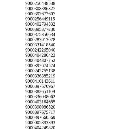
9000256448538
9000308386827
9000397672607
9000256449115
9000402794532
9000395377230
9000375856634
9000283913078
9000331418540
9000242265040
9000404286423
9000404307752
9000397674574
9000242755138
9000336385219
9000410143611
9000397670967
9000382651109
9000336038062
9000403164685
9000398986520
9000397675717
9000397660569
9000005893393
9000404249820