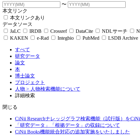
〜
本文リンク
本文リンクあり
データソース
JaLC
IRDB
Crossref
DataCite
NDLサーチ
N
KAKEN
e-Rad
Integbio
PubMed
LSDB Archive
すべて
研究データ
論文
本
博士論文
プロジェクト
人物
> 人物検索機能について
詳細検索
閉じる
CiNii Researchナレッジグラフ検索機能（試行版）をCiN
「研究データ」「根拠データ」の収録について
CiNii Books機能統合対応の追加実施をいたしました