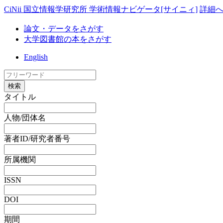
CiNii 国立情報学研究所 学術情報ナビゲータ[サイニィ]
詳細
論文・データをさがす
大学図書館の本をさがす
English
検索
タイトル
人物/団体名
著者ID/研究者番号
所属機関
ISSN
DOI
期間