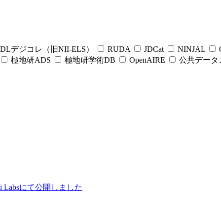
DLデジコレ（旧NII-ELS）
RUDA
JDCat
NINJAL
C
極地研ADS
極地研学術DB
OpenAIRE
公共データ
ii Labsにて公開しました