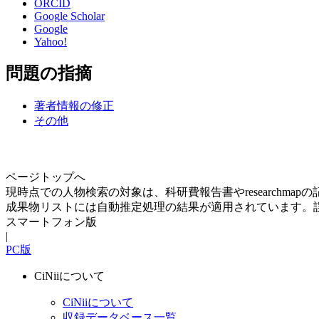
ORCID
Google Scholar
Google
Yahoo!
問題の指摘
著者情報の修正
その他
ページトップへ
現時点での人物検索の対象は、科研費報告書やresearchma
成果物リストには自動推定処理の結果が適用されています。
スマートフォン版
|
PC版
CiNiiについて
CiNiiについて
収録データベース一覧