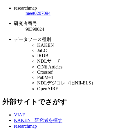
researchmap
meet0207094
研究者番号
90398024
データソース種別
KAKEN
JaLC
IRDB
NDLサーチ
CiNii Articles
Crossref
PubMed
NDLデジコレ（旧NII-ELS）
OpenAIRE
外部サイトでさがす
VIAF
KAKEN - 研究者を探す
researchmap