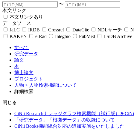
〜
本文リンク
本文リンクあり
データソース
JaLC
IRDB
Crossref
DataCite
NDLサーチ
N
KAKEN
e-Rad
Integbio
PubMed
LSDB Archive
すべて
研究データ
論文
本
博士論文
プロジェクト
人物
> 人物検索機能について
詳細検索
閉じる
CiNii Researchナレッジグラフ検索機能（試行版）をCiN
「研究データ」「根拠データ」の収録について
CiNii Books機能統合対応の追加実施をいたしました