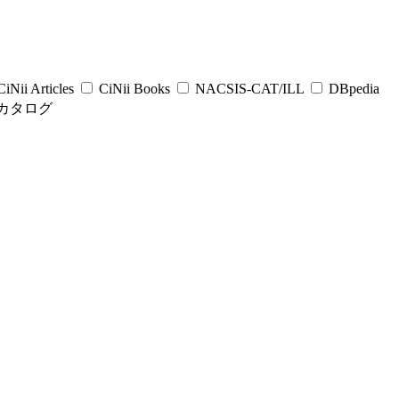
iNii Articles
CiNii Books
NACSIS-CAT/ILL
DBpedia
カタログ