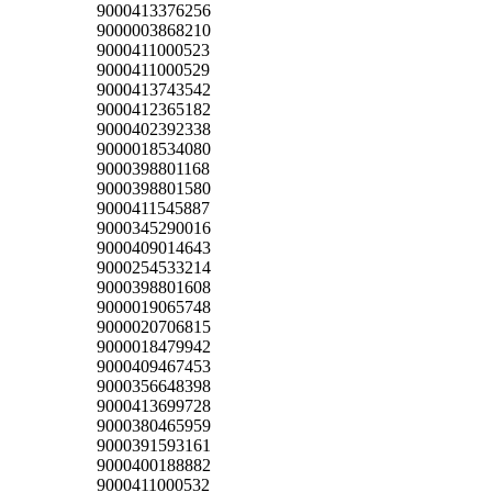
9000413376256
9000003868210
9000411000523
9000411000529
9000413743542
9000412365182
9000402392338
9000018534080
9000398801168
9000398801580
9000411545887
9000345290016
9000409014643
9000254533214
9000398801608
9000019065748
9000020706815
9000018479942
9000409467453
9000356648398
9000413699728
9000380465959
9000391593161
9000400188882
9000411000532