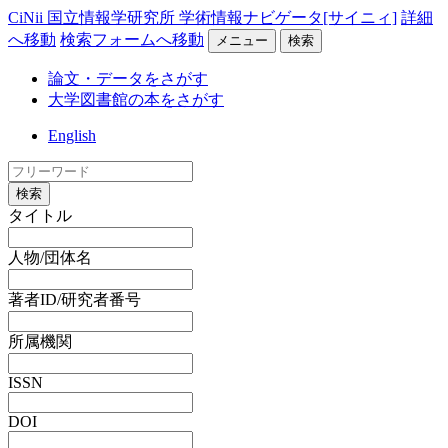
CiNii 国立情報学研究所 学術情報ナビゲータ[サイニィ]
詳細
へ移動
検索フォームへ移動
メニュー
検索
論文・データをさがす
大学図書館の本をさがす
English
検索
タイトル
人物/団体名
著者ID/研究者番号
所属機関
ISSN
DOI