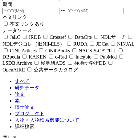
期間
〜
本文リンク
本文リンクあり
データソース
JaLC
IRDB
Crossref
DataCite
NDLサーチ
NDLデジコレ（旧NII-ELS）
RUDA
JDCat
NINJAL
CiNii Articles
CiNii Books
NACSIS-CAT/ILL
DBpedia
KAKEN
e-Rad
Integbio
PubMed
LSDB Archive
極地研ADS
極地研学術DB
OpenAIRE
公共データカタログ
すべて
研究データ
論文
本
博士論文
プロジェクト
人物
> 人物検索機能について
詳細検索
閉じる