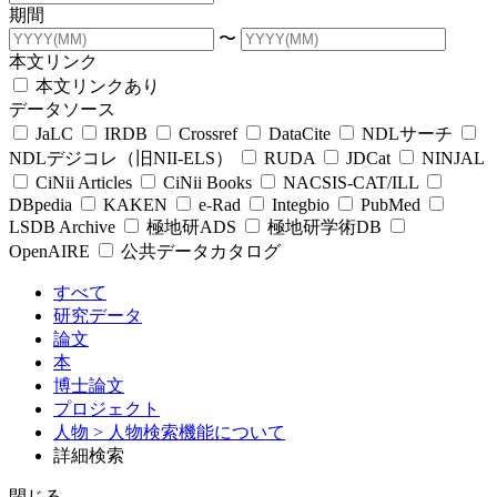
期間
〜
本文リンク
本文リンクあり
データソース
JaLC
IRDB
Crossref
DataCite
NDLサーチ
NDLデジコレ（旧NII-ELS）
RUDA
JDCat
NINJAL
CiNii Articles
CiNii Books
NACSIS-CAT/ILL
DBpedia
KAKEN
e-Rad
Integbio
PubMed
LSDB Archive
極地研ADS
極地研学術DB
OpenAIRE
公共データカタログ
すべて
研究データ
論文
本
博士論文
プロジェクト
人物
> 人物検索機能について
詳細検索
閉じる