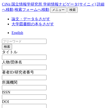
CiNii 国立情報学研究所 学術情報ナビゲータ[サイニィ]
詳細
へ移動
検索フォームへ移動
メニュー
検索
論文・データをさがす
大学図書館の本をさがす
English
検索
タイトル
人物/団体名
著者ID/研究者番号
所属機関
ISSN
DOI