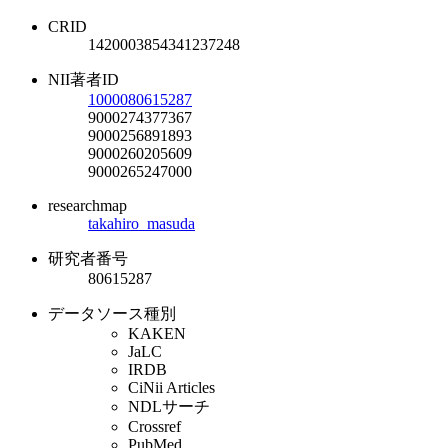
CRID
1420003854341237248
NII著者ID
1000080615287
9000274377367
9000256891893
9000260205609
9000265247000
researchmap
takahiro_masuda
研究者番号
80615287
データソース種別
KAKEN
JaLC
IRDB
CiNii Articles
NDLサーチ
Crossref
PubMed