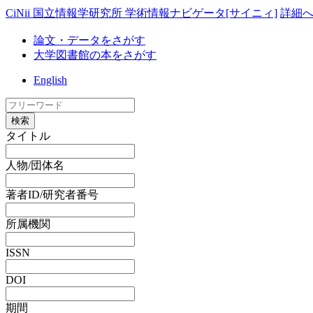
CiNii 国立情報学研究所 学術情報ナビゲータ[サイニィ]
詳細
論文・データをさがす
大学図書館の本をさがす
English
検索
タイトル
人物/団体名
著者ID/研究者番号
所属機関
ISSN
DOI
期間