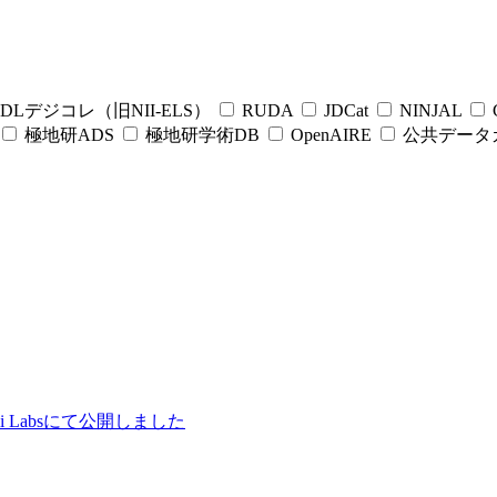
DLデジコレ（旧NII-ELS）
RUDA
JDCat
NINJAL
C
極地研ADS
極地研学術DB
OpenAIRE
公共データ
ii Labsにて公開しました