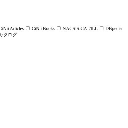
iNii Articles
CiNii Books
NACSIS-CAT/ILL
DBpedia
カタログ