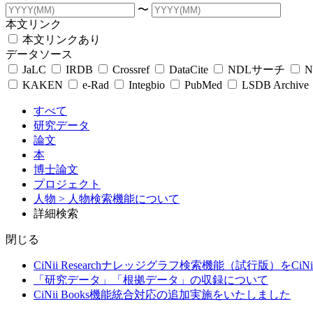
〜
本文リンク
本文リンクあり
データソース
JaLC
IRDB
Crossref
DataCite
NDLサーチ
N
KAKEN
e-Rad
Integbio
PubMed
LSDB Archive
すべて
研究データ
論文
本
博士論文
プロジェクト
人物
> 人物検索機能について
詳細検索
閉じる
CiNii Researchナレッジグラフ検索機能（試行版）をCiN
「研究データ」「根拠データ」の収録について
CiNii Books機能統合対応の追加実施をいたしました