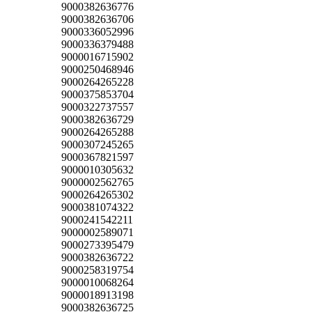
9000382636776
9000382636706
9000336052996
9000336379488
9000016715902
9000250468946
9000264265228
9000375853704
9000322737557
9000382636729
9000264265288
9000307245265
9000367821597
9000010305632
9000002562765
9000264265302
9000381074322
9000241542211
9000002589071
9000273395479
9000382636722
9000258319754
9000010068264
9000018913198
9000382636725