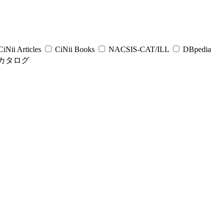
iNii Articles
CiNii Books
NACSIS-CAT/ILL
DBpedia
カタログ