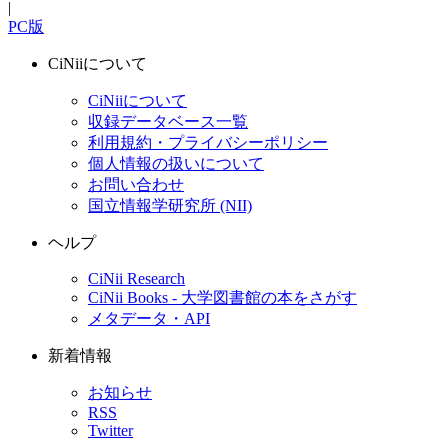
|
PC版
CiNiiについて
CiNiiについて
収録データベース一覧
利用規約・プライバシーポリシー
個人情報の扱いについて
お問い合わせ
国立情報学研究所 (NII)
ヘルプ
CiNii Research
CiNii Books - 大学図書館の本をさがす
メタデータ・API
新着情報
お知らせ
RSS
Twitter