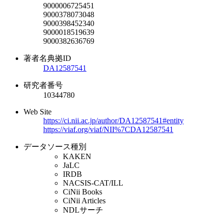
9000006725451
9000378073048
9000398452340
9000018519639
9000382636769
著者名典拠ID
DA12587541
研究者番号
10344780
Web Site
https://ci.nii.ac.jp/author/DA12587541#entity
https://viaf.org/viaf/NII%7CDA12587541
データソース種別
KAKEN
JaLC
IRDB
NACSIS-CAT/ILL
CiNii Books
CiNii Articles
NDLサーチ