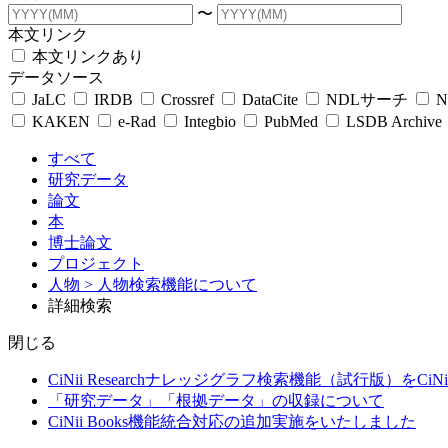
〜
本文リンク
本文リンクあり
データソース
JaLC
IRDB
Crossref
DataCite
NDLサーチ
N
KAKEN
e-Rad
Integbio
PubMed
LSDB Archive
すべて
研究データ
論文
本
博士論文
プロジェクト
人物
> 人物検索機能について
詳細検索
閉じる
CiNii Researchナレッジグラフ検索機能（試行版）をCiN
「研究データ」「根拠データ」の収録について
CiNii Books機能統合対応の追加実施をいたしました