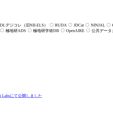
DLデジコレ（旧NII-ELS）
RUDA
JDCat
NINJAL
C
極地研ADS
極地研学術DB
OpenAIRE
公共データ
ii Labsにて公開しました