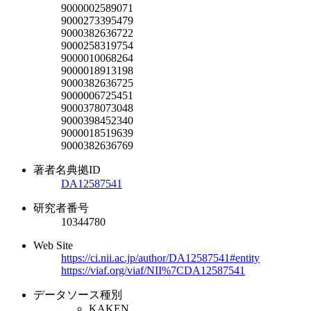
9000002589071
9000273395479
9000382636722
9000258319754
9000010068264
9000018913198
9000382636725
9000006725451
9000378073048
9000398452340
9000018519639
9000382636769
著者名典拠ID
DA12587541
研究者番号
10344780
Web Site
https://ci.nii.ac.jp/author/DA12587541#entity
https://viaf.org/viaf/NII%7CDA12587541
データソース種別
KAKEN