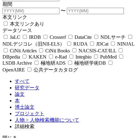
期間
〜
本文リンク
本文リンクあり
データソース
JaLC
IRDB
Crossref
DataCite
NDLサーチ
NDLデジコレ（旧NII-ELS）
RUDA
JDCat
NINJAL
CiNii Articles
CiNii Books
NACSIS-CAT/ILL
DBpedia
KAKEN
e-Rad
Integbio
PubMed
LSDB Archive
極地研ADS
極地研学術DB
OpenAIRE
公共データカタログ
すべて
研究データ
論文
本
博士論文
プロジェクト
人物
> 人物検索機能について
詳細検索
閉じる