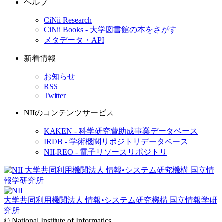
ヘルプ
CiNii Research
CiNii Books - 大学図書館の本をさがす
メタデータ・API
新着情報
お知らせ
RSS
Twitter
NIIのコンテンツサービス
KAKEN - 科学研究費助成事業データベース
IRDB - 学術機関リポジトリデータベース
NII-REO - 電子リソースリポジトリ
大学共同利用機関法人 情報•システム研究機構
国立情報学研
究所
© National Institute of Informatics