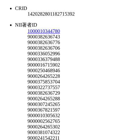
CRID
1420282801182715392
NII著者ID
1000010344780
9000382636743
9000382636776
9000382636706
9000336052996
9000336379488
9000016715902
9000250468946
9000264265228
9000375853704
9000322737557
9000382636729
9000264265288
9000307245265
9000367821597
9000010305632
9000002562765
9000264265302
9000381074322
9000241542211