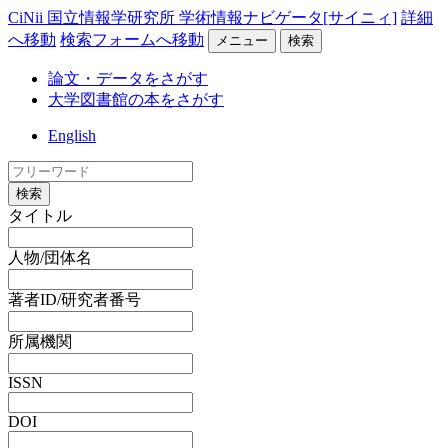
CiNii 国立情報学研究所 学術情報ナビゲータ[サイニィ]
詳細
へ移動
検索フォームへ移動
メニュー
検索
論文・データをさがす
大学図書館の本をさがす
English
検索
タイトル
人物/団体名
著者ID/研究者番号
所属機関
ISSN
DOI