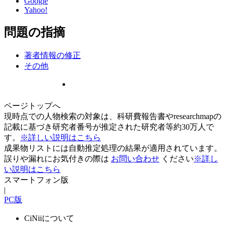
Google
Yahoo!
問題の指摘
著者情報の修正
その他
ページトップへ
現時点での人物検索の対象は、科研費報告書やresearchmapの
記載に基づき研究者番号が推定された研究者等約30万人で
す。
※詳しい説明はこちら
成果物リストには自動推定処理の結果が適用されています。
誤りや漏れにお気付きの際は
お問い合わせ
ください
※詳し
い説明はこちら
スマートフォン版
|
PC版
CiNiiについて