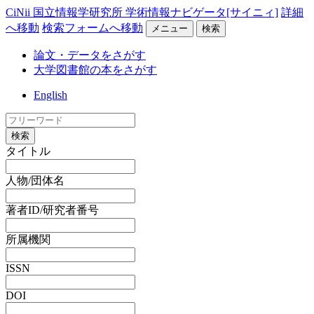
CiNii 国立情報学研究所 学術情報ナビゲータ[サイニィ]
詳細
へ移動
検索フォームへ移動
メニュー
検索
論文・データをさがす
大学図書館の本をさがす
English
検索
タイトル
人物/団体名
著者ID/研究者番号
所属機関
ISSN
DOI