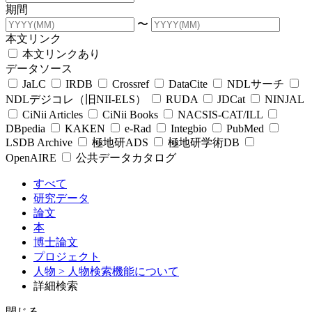
期間
〜
本文リンク
本文リンクあり
データソース
JaLC
IRDB
Crossref
DataCite
NDLサーチ
NDLデジコレ（旧NII-ELS）
RUDA
JDCat
NINJAL
CiNii Articles
CiNii Books
NACSIS-CAT/ILL
DBpedia
KAKEN
e-Rad
Integbio
PubMed
LSDB Archive
極地研ADS
極地研学術DB
OpenAIRE
公共データカタログ
すべて
研究データ
論文
本
博士論文
プロジェクト
人物
> 人物検索機能について
詳細検索
閉じる