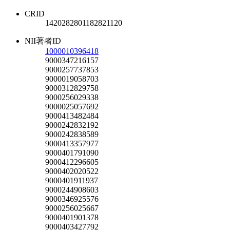
CRID
1420282801182821120
NII著者ID
1000010396418
9000347216157
9000257737853
9000019058703
9000312829758
9000256029338
9000025057692
9000413482484
9000242832192
9000242838589
9000413357977
9000401791090
9000412296605
9000402020522
9000401911937
9000244908603
9000346925576
9000256025667
9000401901378
9000403427792