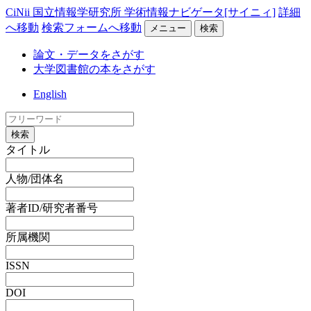
CiNii 国立情報学研究所 学術情報ナビゲータ[サイニィ]
詳細
へ移動
検索フォームへ移動
メニュー
検索
論文・データをさがす
大学図書館の本をさがす
English
検索
タイトル
人物/団体名
著者ID/研究者番号
所属機関
ISSN
DOI