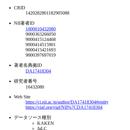
CRID
1420282801182905088
NII著者ID
1000010432080
9000363266050
9000415124468
9000414515901
9000415421693
9000397697019
著者名典拠ID
DA17418304
研究者番号
10432080
Web Site
https://ci.nii.ac.jp/author/DA17418304#entity
https://viaf.org/viaf/NII%7CDA17418304
データソース種別
KAKEN
JaLC