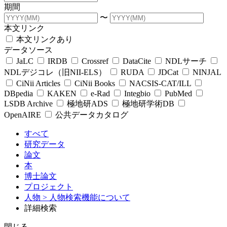
期間
〜
本文リンク
本文リンクあり
データソース
JaLC
IRDB
Crossref
DataCite
NDLサーチ
NDLデジコレ（旧NII-ELS）
RUDA
JDCat
NINJAL
CiNii Articles
CiNii Books
NACSIS-CAT/ILL
DBpedia
KAKEN
e-Rad
Integbio
PubMed
LSDB Archive
極地研ADS
極地研学術DB
OpenAIRE
公共データカタログ
すべて
研究データ
論文
本
博士論文
プロジェクト
人物
> 人物検索機能について
詳細検索
閉じる