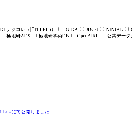
DLデジコレ（旧NII-ELS）
RUDA
JDCat
NINJAL
C
極地研ADS
極地研学術DB
OpenAIRE
公共データ
ii Labsにて公開しました