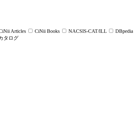
iNii Articles
CiNii Books
NACSIS-CAT/ILL
DBpedia
カタログ