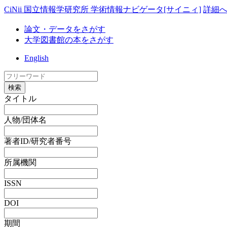
CiNii 国立情報学研究所 学術情報ナビゲータ[サイニィ]
詳細
論文・データをさがす
大学図書館の本をさがす
English
検索
タイトル
人物/団体名
著者ID/研究者番号
所属機関
ISSN
DOI
期間