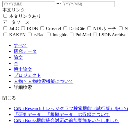
〜
本文リンク
本文リンクあり
データソース
JaLC
IRDB
Crossref
DataCite
NDLサーチ
N
KAKEN
e-Rad
Integbio
PubMed
LSDB Archive
すべて
研究データ
論文
本
博士論文
プロジェクト
人物
> 人物検索機能について
詳細検索
閉じる
CiNii Researchナレッジグラフ検索機能（試行版）をCiN
「研究データ」「根拠データ」の収録について
CiNii Books機能統合対応の追加実施をいたしました