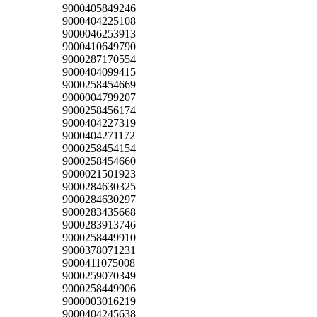
9000405849246
9000404225108
9000046253913
9000410649790
9000287170554
9000404099415
9000258454669
9000004799207
9000258456174
9000404227319
9000404271172
9000258454154
9000258454660
9000021501923
9000284630325
9000284630297
9000283435668
9000283913746
9000258449910
9000378071231
9000411075008
9000259070349
9000258449906
9000003016219
9000404245638