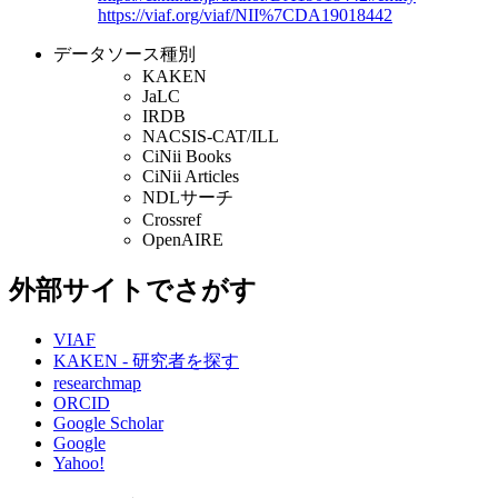
https://viaf.org/viaf/NII%7CDA19018442
データソース種別
KAKEN
JaLC
IRDB
NACSIS-CAT/ILL
CiNii Books
CiNii Articles
NDLサーチ
Crossref
OpenAIRE
外部サイトでさがす
VIAF
KAKEN - 研究者を探す
researchmap
ORCID
Google Scholar
Google
Yahoo!