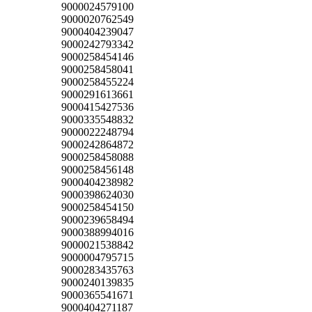
9000024579100
9000020762549
9000404239047
9000242793342
9000258454146
9000258458041
9000258455224
9000291613661
9000415427536
9000335548832
9000022248794
9000242864872
9000258458088
9000258456148
9000404238982
9000398624030
9000258454150
9000239658494
9000388994016
9000021538842
9000004795715
9000283435763
9000240139835
9000365541671
9000404271187