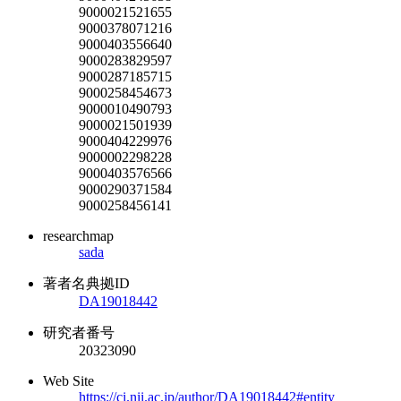
9000021521655
9000378071216
9000403556640
9000283829597
9000287185715
9000258454673
9000010490793
9000021501939
9000404229976
9000002298228
9000403576566
9000290371584
9000258456141
researchmap
sada
著者名典拠ID
DA19018442
研究者番号
20323090
Web Site
https://ci.nii.ac.jp/author/DA19018442#entity