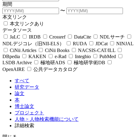
期間
〜
本文リンク
本文リンクあり
データソース
JaLC
IRDB
Crossref
DataCite
NDLサーチ
NDLデジコレ（旧NII-ELS）
RUDA
JDCat
NINJAL
CiNii Articles
CiNii Books
NACSIS-CAT/ILL
DBpedia
KAKEN
e-Rad
Integbio
PubMed
LSDB Archive
極地研ADS
極地研学術DB
OpenAIRE
公共データカタログ
すべて
研究データ
論文
本
博士論文
プロジェクト
人物
> 人物検索機能について
詳細検索
閉じる