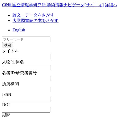
CiNii 国立情報学研究所 学術情報ナビゲータ[サイニィ]
詳細
論文・データをさがす
大学図書館の本をさがす
English
検索
タイトル
人物/団体名
著者ID/研究者番号
所属機関
ISSN
DOI
期間