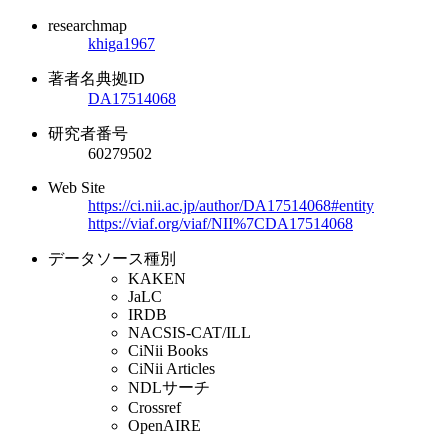
researchmap
khiga1967
著者名典拠ID
DA17514068
研究者番号
60279502
Web Site
https://ci.nii.ac.jp/author/DA17514068#entity
https://viaf.org/viaf/NII%7CDA17514068
データソース種別
KAKEN
JaLC
IRDB
NACSIS-CAT/ILL
CiNii Books
CiNii Articles
NDLサーチ
Crossref
OpenAIRE