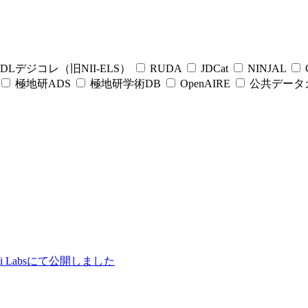
DLデジコレ（旧NII-ELS）
RUDA
JDCat
NINJAL
C
極地研ADS
極地研学術DB
OpenAIRE
公共データ
ii Labsにて公開しました