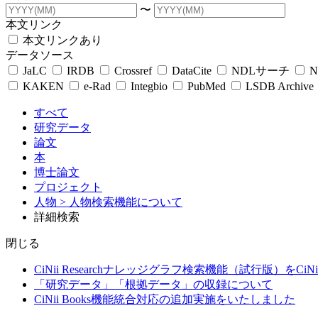
〜
本文リンク
本文リンクあり
データソース
JaLC
IRDB
Crossref
DataCite
NDLサーチ
N
KAKEN
e-Rad
Integbio
PubMed
LSDB Archive
すべて
研究データ
論文
本
博士論文
プロジェクト
人物
> 人物検索機能について
詳細検索
閉じる
CiNii Researchナレッジグラフ検索機能（試行版）をCiN
「研究データ」「根拠データ」の収録について
CiNii Books機能統合対応の追加実施をいたしました