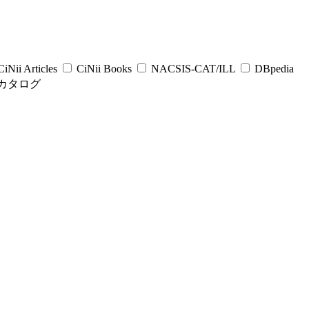
iNii Articles
CiNii Books
NACSIS-CAT/ILL
DBpedia
カタログ