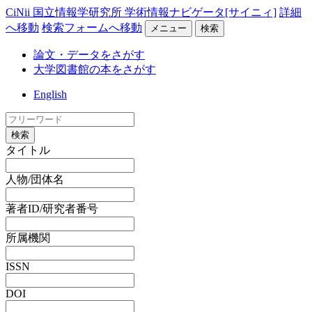
CiNii 国立情報学研究所 学術情報ナビゲータ[サイニィ]
詳細
へ移動
検索フォームへ移動
メニュー
検索
論文・データをさがす
大学図書館の本をさがす
English
検索
タイトル
人物/団体名
著者ID/研究者番号
所属機関
ISSN
DOI