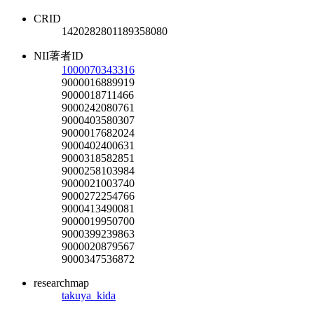
CRID
1420282801189358080
NII著者ID
1000070343316
9000016889919
9000018711466
9000242080761
9000403580307
9000017682024
9000402400631
9000318582851
9000258103984
9000021003740
9000272254766
9000413490081
9000019950700
9000399239863
9000020879567
9000347536872
researchmap
takuya_kida