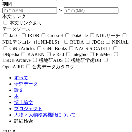
期間
〜
本文リンク
本文リンクあり
データソース
JaLC
IRDB
Crossref
DataCite
NDLサーチ
NDLデジコレ（旧NII-ELS）
RUDA
JDCat
NINJAL
CiNii Articles
CiNii Books
NACSIS-CAT/ILL
DBpedia
KAKEN
e-Rad
Integbio
PubMed
LSDB Archive
極地研ADS
極地研学術DB
OpenAIRE
公共データカタログ
すべて
研究データ
論文
本
博士論文
プロジェクト
人物
> 人物検索機能について
詳細検索
閉じる