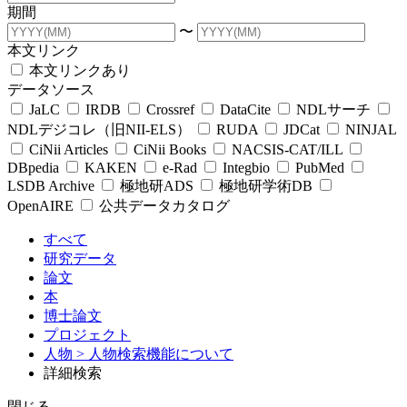
期間
〜
本文リンク
本文リンクあり
データソース
JaLC
IRDB
Crossref
DataCite
NDLサーチ
NDLデジコレ（旧NII-ELS）
RUDA
JDCat
NINJAL
CiNii Articles
CiNii Books
NACSIS-CAT/ILL
DBpedia
KAKEN
e-Rad
Integbio
PubMed
LSDB Archive
極地研ADS
極地研学術DB
OpenAIRE
公共データカタログ
すべて
研究データ
論文
本
博士論文
プロジェクト
人物
> 人物検索機能について
詳細検索
閉じる