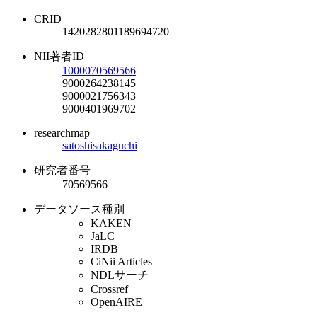
CRID
1420282801189694720
NII著者ID
1000070569566
9000264238145
9000021756343
9000401969702
researchmap
satoshisakaguchi
研究者番号
70569566
データソース種別
KAKEN
JaLC
IRDB
CiNii Articles
NDLサーチ
Crossref
OpenAIRE