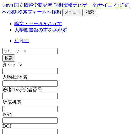
CiNii 国立情報学研究所 学術情報ナビゲータ[サイニィ]
詳細
へ移動
検索フォームへ移動
メニュー
検索
論文・データをさがす
大学図書館の本をさがす
English
検索
タイトル
人物/団体名
著者ID/研究者番号
所属機関
ISSN
DOI