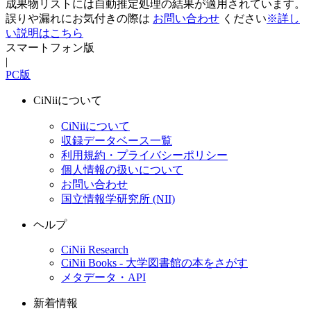
成果物リストには自動推定処理の結果が適用されています。
誤りや漏れにお気付きの際は
お問い合わせ
ください
※詳し
い説明はこちら
スマートフォン版
|
PC版
CiNiiについて
CiNiiについて
収録データベース一覧
利用規約・プライバシーポリシー
個人情報の扱いについて
お問い合わせ
国立情報学研究所 (NII)
ヘルプ
CiNii Research
CiNii Books - 大学図書館の本をさがす
メタデータ・API
新着情報