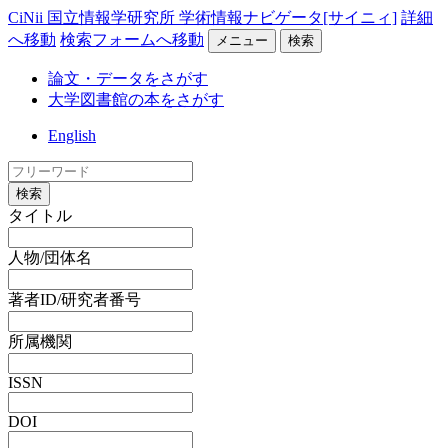
CiNii 国立情報学研究所 学術情報ナビゲータ[サイニィ]
詳細
へ移動
検索フォームへ移動
メニュー
検索
論文・データをさがす
大学図書館の本をさがす
English
検索
タイトル
人物/団体名
著者ID/研究者番号
所属機関
ISSN
DOI