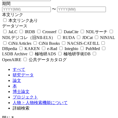
期間
〜
本文リンク
本文リンクあり
データソース
JaLC
IRDB
Crossref
DataCite
NDLサーチ
NDLデジコレ（旧NII-ELS）
RUDA
JDCat
NINJAL
CiNii Articles
CiNii Books
NACSIS-CAT/ILL
DBpedia
KAKEN
e-Rad
Integbio
PubMed
LSDB Archive
極地研ADS
極地研学術DB
OpenAIRE
公共データカタログ
すべて
研究データ
論文
本
博士論文
プロジェクト
人物
> 人物検索機能について
詳細検索
閉じる