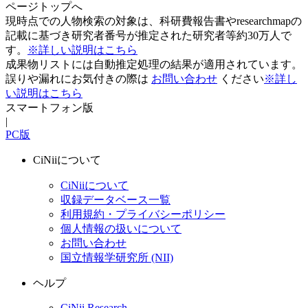
ページトップへ
現時点での人物検索の対象は、科研費報告書やresearchmapの
記載に基づき研究者番号が推定された研究者等約30万人で
す。
※詳しい説明はこちら
成果物リストには自動推定処理の結果が適用されています。
誤りや漏れにお気付きの際は
お問い合わせ
ください
※詳し
い説明はこちら
スマートフォン版
|
PC版
CiNiiについて
CiNiiについて
収録データベース一覧
利用規約・プライバシーポリシー
個人情報の扱いについて
お問い合わせ
国立情報学研究所 (NII)
ヘルプ
CiNii Research