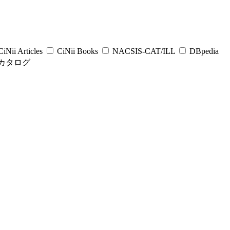
iNii Articles
CiNii Books
NACSIS-CAT/ILL
DBpedia
カタログ