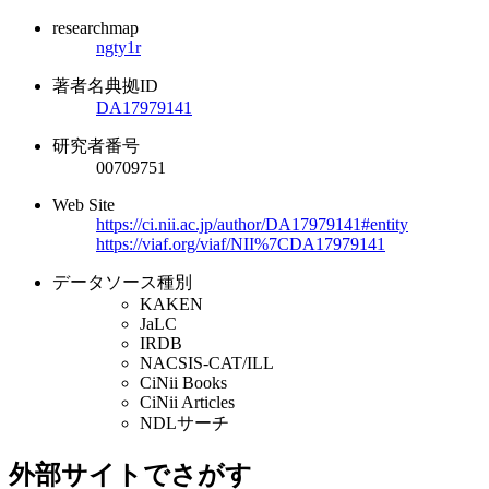
researchmap
ngty1r
著者名典拠ID
DA17979141
研究者番号
00709751
Web Site
https://ci.nii.ac.jp/author/DA17979141#entity
https://viaf.org/viaf/NII%7CDA17979141
データソース種別
KAKEN
JaLC
IRDB
NACSIS-CAT/ILL
CiNii Books
CiNii Articles
NDLサーチ
外部サイトでさがす