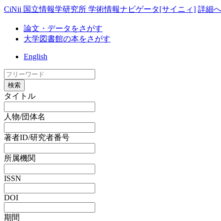
CiNii 国立情報学研究所 学術情報ナビゲータ[サイニィ]
詳細
論文・データをさがす
大学図書館の本をさがす
English
検索
タイトル
人物/団体名
著者ID/研究者番号
所属機関
ISSN
DOI
期間