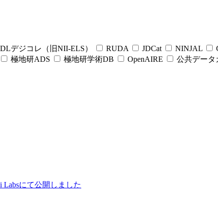
DLデジコレ（旧NII-ELS）
RUDA
JDCat
NINJAL
C
極地研ADS
極地研学術DB
OpenAIRE
公共データ
ii Labsにて公開しました