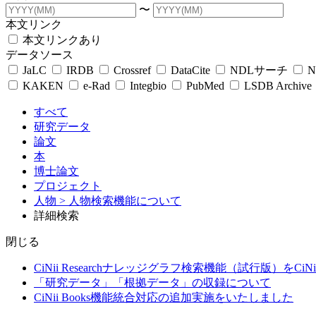
〜
本文リンク
本文リンクあり
データソース
JaLC
IRDB
Crossref
DataCite
NDLサーチ
N
KAKEN
e-Rad
Integbio
PubMed
LSDB Archive
すべて
研究データ
論文
本
博士論文
プロジェクト
人物
> 人物検索機能について
詳細検索
閉じる
CiNii Researchナレッジグラフ検索機能（試行版）をCiN
「研究データ」「根拠データ」の収録について
CiNii Books機能統合対応の追加実施をいたしました