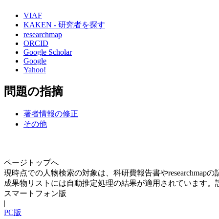
VIAF
KAKEN - 研究者を探す
researchmap
ORCID
Google Scholar
Google
Yahoo!
問題の指摘
著者情報の修正
その他
ページトップへ
現時点での人物検索の対象は、科研費報告書やresearchma
成果物リストには自動推定処理の結果が適用されています。
スマートフォン版
|
PC版