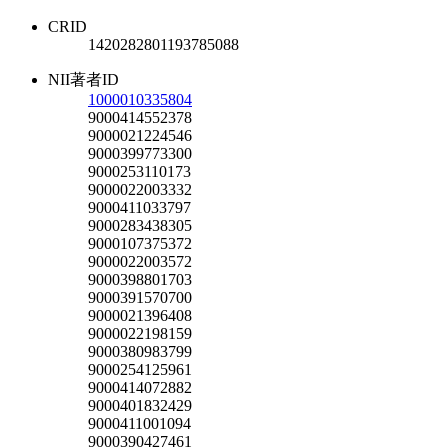
CRID
1420282801193785088
NII著者ID
1000010335804
9000414552378
9000021224546
9000399773300
9000253110173
9000022003332
9000411033797
9000283438305
9000107375372
9000022003572
9000398801703
9000391570700
9000021396408
9000022198159
9000380983799
9000254125961
9000414072882
9000401832429
9000411001094
9000390427461