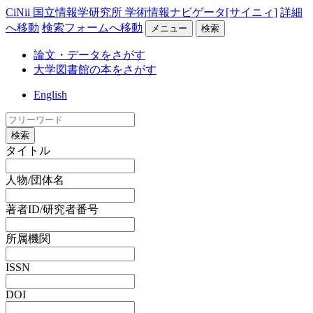
CiNii 国立情報学研究所 学術情報ナビゲータ[サイニィ]
詳細
へ移動
検索フォームへ移動
メニュー
検索
論文・データをさがす
大学図書館の本をさがす
English
検索
タイトル
人物/団体名
著者ID/研究者番号
所属機関
ISSN
DOI