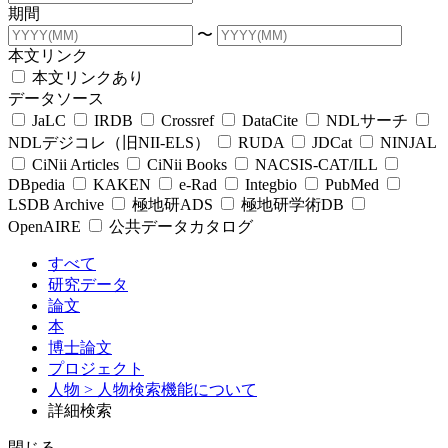
期間
〜
本文リンク
本文リンクあり
データソース
JaLC
IRDB
Crossref
DataCite
NDLサーチ
NDLデジコレ（旧NII-ELS）
RUDA
JDCat
NINJAL
CiNii Articles
CiNii Books
NACSIS-CAT/ILL
DBpedia
KAKEN
e-Rad
Integbio
PubMed
LSDB Archive
極地研ADS
極地研学術DB
OpenAIRE
公共データカタログ
すべて
研究データ
論文
本
博士論文
プロジェクト
人物
> 人物検索機能について
詳細検索
閉じる