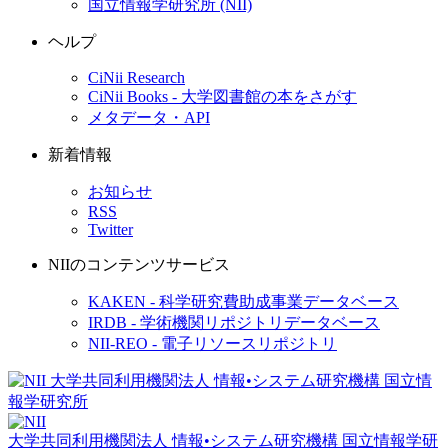
国立情報学研究所 (NII)
ヘルプ
CiNii Research
CiNii Books - 大学図書館の本をさがす
メタデータ・API
新着情報
お知らせ
RSS
Twitter
NIIのコンテンツサービス
KAKEN - 科学研究費助成事業データベース
IRDB - 学術機関リポジトリデータベース
NII-REO - 電子リソースリポジトリ
大学共同利用機関法人 情報•システム研究機構
国立情報学研