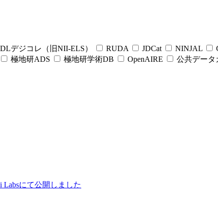
DLデジコレ（旧NII-ELS）
RUDA
JDCat
NINJAL
C
極地研ADS
極地研学術DB
OpenAIRE
公共データ
ii Labsにて公開しました