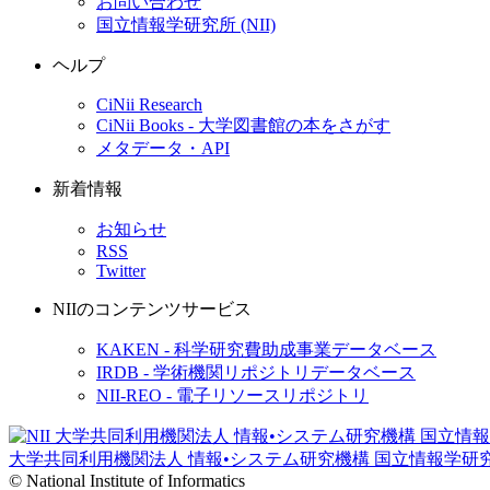
お問い合わせ
国立情報学研究所 (NII)
ヘルプ
CiNii Research
CiNii Books - 大学図書館の本をさがす
メタデータ・API
新着情報
お知らせ
RSS
Twitter
NIIのコンテンツサービス
KAKEN - 科学研究費助成事業データベース
IRDB - 学術機関リポジトリデータベース
NII-REO - 電子リソースリポジトリ
大学共同利用機関法人 情報•システム研究機構
国立情報学研
© National Institute of Informatics