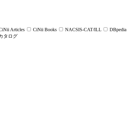
iNii Articles
CiNii Books
NACSIS-CAT/ILL
DBpedia
カタログ