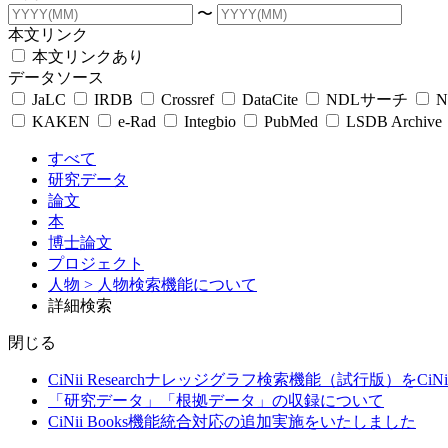
〜
本文リンク
本文リンクあり
データソース
JaLC
IRDB
Crossref
DataCite
NDLサーチ
N
KAKEN
e-Rad
Integbio
PubMed
LSDB Archive
すべて
研究データ
論文
本
博士論文
プロジェクト
人物
> 人物検索機能について
詳細検索
閉じる
CiNii Researchナレッジグラフ検索機能（試行版）をCiN
「研究データ」「根拠データ」の収録について
CiNii Books機能統合対応の追加実施をいたしました