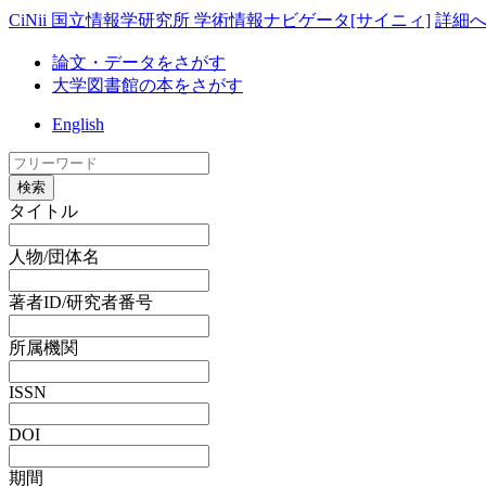
CiNii 国立情報学研究所 学術情報ナビゲータ[サイニィ]
詳細
論文・データをさがす
大学図書館の本をさがす
English
検索
タイトル
人物/団体名
著者ID/研究者番号
所属機関
ISSN
DOI
期間