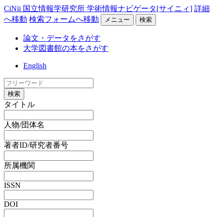
CiNii 国立情報学研究所 学術情報ナビゲータ[サイニィ]
詳細
へ移動
検索フォームへ移動
メニュー
検索
論文・データをさがす
大学図書館の本をさがす
English
検索
タイトル
人物/団体名
著者ID/研究者番号
所属機関
ISSN
DOI