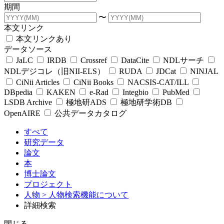
期間
〜
本文リンク
本文リンクあり
データソース
JaLC
IRDB
Crossref
DataCite
NDLサーチ
NDLデジコレ（旧NII-ELS）
RUDA
JDCat
NINJAL
CiNii Articles
CiNii Books
NACSIS-CAT/ILL
DBpedia
KAKEN
e-Rad
Integbio
PubMed
LSDB Archive
極地研ADS
極地研学術DB
OpenAIRE
公共データカタログ
すべて
研究データ
論文
本
博士論文
プロジェクト
人物
> 人物検索機能について
詳細検索
閉じる