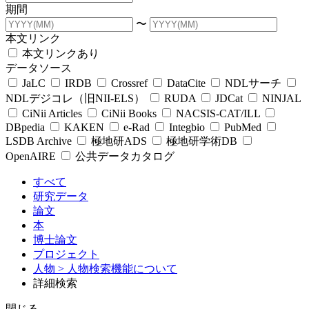
期間
〜
本文リンク
本文リンクあり
データソース
JaLC
IRDB
Crossref
DataCite
NDLサーチ
NDLデジコレ（旧NII-ELS）
RUDA
JDCat
NINJAL
CiNii Articles
CiNii Books
NACSIS-CAT/ILL
DBpedia
KAKEN
e-Rad
Integbio
PubMed
LSDB Archive
極地研ADS
極地研学術DB
OpenAIRE
公共データカタログ
すべて
研究データ
論文
本
博士論文
プロジェクト
人物
> 人物検索機能について
詳細検索
閉じる