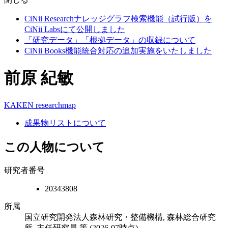
CiNii Researchナレッジグラフ検索機能（試行版）を
CiNii Labsにて公開しました
「研究データ」「根拠データ」の収録について
CiNii Books機能統合対応の追加実施をいたしました
前原 紀敏
KAKEN
researchmap
成果物リストについて
この人物について
研究者番号
20343808
所属
国立研究開発法人森林研究・整備機構, 森林総合研究
所, 主任研究員 等
(2026-07時点)