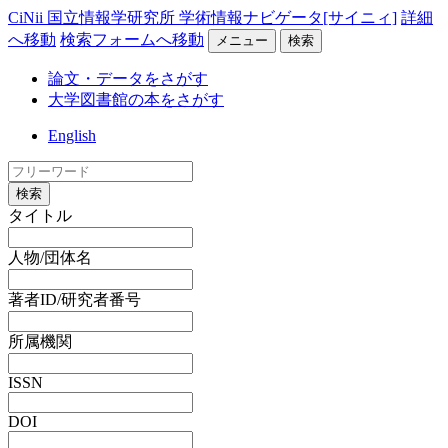
CiNii 国立情報学研究所 学術情報ナビゲータ[サイニィ]
詳細
へ移動
検索フォームへ移動
メニュー
検索
論文・データをさがす
大学図書館の本をさがす
English
検索
タイトル
人物/団体名
著者ID/研究者番号
所属機関
ISSN
DOI