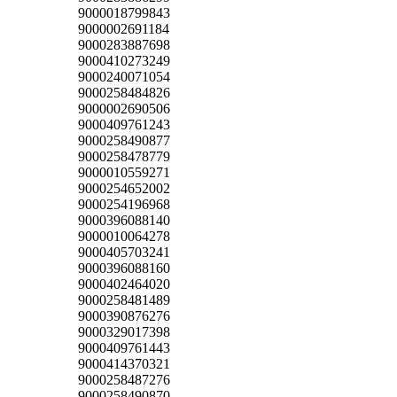
9000018799843
9000002691184
9000283887698
9000410273249
9000240071054
9000258484826
9000002690506
9000409761243
9000258490877
9000258478779
9000010559271
9000254652002
9000254196968
9000396088140
9000010064278
9000405703241
9000396088160
9000402464020
9000258481489
9000390876276
9000329017398
9000409761443
9000414370321
9000258487276
9000258490870