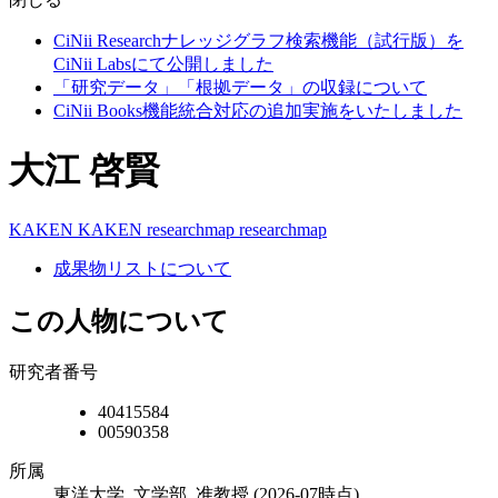
CiNii Researchナレッジグラフ検索機能（試行版）を
CiNii Labsにて公開しました
「研究データ」「根拠データ」の収録について
CiNii Books機能統合対応の追加実施をいたしました
大江 啓賢
KAKEN
KAKEN
researchmap
researchmap
成果物リストについて
この人物について
研究者番号
40415584
00590358
所属
東洋大学, 文学部, 准教授
(2026-07時点)