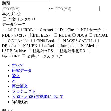
期間
〜
本文リンク
本文リンクあり
データソース
JaLC
IRDB
Crossref
DataCite
NDLサーチ
NDLデジコレ（旧NII-ELS）
RUDA
JDCat
NINJAL
CiNii Articles
CiNii Books
NACSIS-CAT/ILL
DBpedia
KAKEN
e-Rad
Integbio
PubMed
LSDB Archive
極地研ADS
極地研学術DB
OpenAIRE
公共データカタログ
すべて
研究データ
論文
本
博士論文
プロジェクト
人物
> 人物検索機能について
詳細検索
閉じる