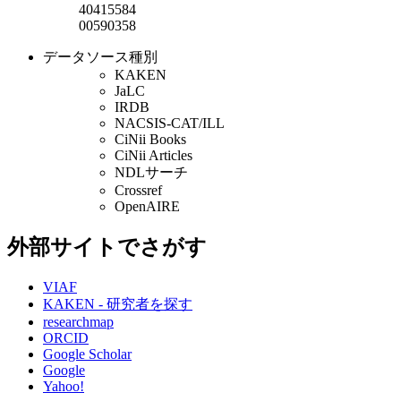
40415584
00590358
データソース種別
KAKEN
JaLC
IRDB
NACSIS-CAT/ILL
CiNii Books
CiNii Articles
NDLサーチ
Crossref
OpenAIRE
外部サイトでさがす
VIAF
KAKEN - 研究者を探す
researchmap
ORCID
Google Scholar
Google
Yahoo!