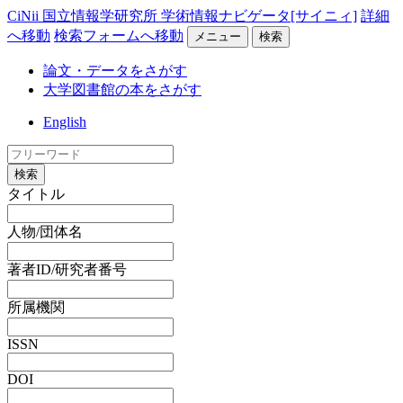
CiNii 国立情報学研究所 学術情報ナビゲータ[サイニィ]
詳細
へ移動
検索フォームへ移動
メニュー
検索
論文・データをさがす
大学図書館の本をさがす
English
検索
タイトル
人物/団体名
著者ID/研究者番号
所属機関
ISSN
DOI