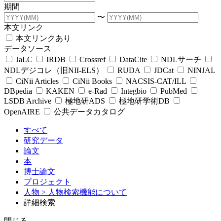
期間
〜
本文リンク
本文リンクあり
データソース
JaLC
IRDB
Crossref
DataCite
NDLサーチ
NDLデジコレ（旧NII-ELS）
RUDA
JDCat
NINJAL
CiNii Articles
CiNii Books
NACSIS-CAT/ILL
DBpedia
KAKEN
e-Rad
Integbio
PubMed
LSDB Archive
極地研ADS
極地研学術DB
OpenAIRE
公共データカタログ
すべて
研究データ
論文
本
博士論文
プロジェクト
人物
> 人物検索機能について
詳細検索
閉じる