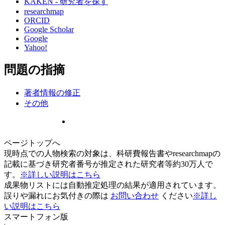
KAKEN - 研究者を探す
researchmap
ORCID
Google Scholar
Google
Yahoo!
問題の指摘
著者情報の修正
その他
ページトップへ
現時点での人物検索の対象は、科研費報告書やresearchmapの
記載に基づき研究者番号が推定された研究者等約30万人で
す。
※詳しい説明はこちら
成果物リストには自動推定処理の結果が適用されています。
誤りや漏れにお気付きの際は
お問い合わせ
ください
※詳し
い説明はこちら
スマートフォン版