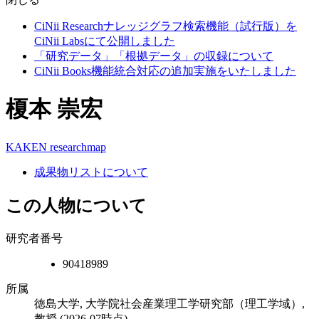
CiNii Researchナレッジグラフ検索機能（試行版）を
CiNii Labsにて公開しました
「研究データ」「根拠データ」の収録について
CiNii Books機能統合対応の追加実施をいたしました
榎本 崇宏
KAKEN
researchmap
成果物リストについて
この人物について
研究者番号
90418989
所属
徳島大学, 大学院社会産業理工学研究部（理工学域）,
教授
(2026-07時点)