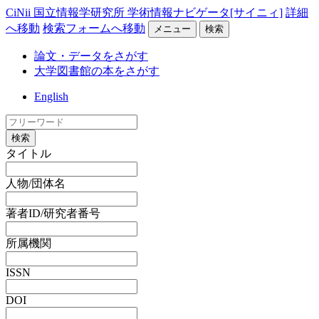
CiNii 国立情報学研究所 学術情報ナビゲータ[サイニィ]
詳細
へ移動
検索フォームへ移動
メニュー
検索
論文・データをさがす
大学図書館の本をさがす
English
検索
タイトル
人物/団体名
著者ID/研究者番号
所属機関
ISSN
DOI